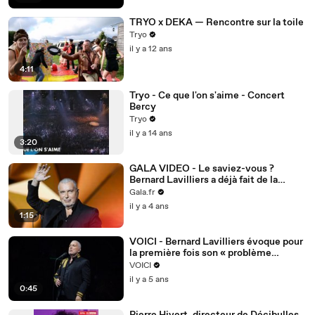
TRYO x DEKA — Rencontre sur la toile
Tryo
il y a 12 ans
4:11
Tryo - Ce que l'on s'aime - Concert
Bercy
Tryo
il y a 14 ans
3:20
GALA VIDEO - Le saviez-vous ?
Bernard Lavilliers a déjà fait de la
prison
Gala.fr
il y a 4 ans
1:15
VOICI - Bernard Lavilliers évoque pour
la première fois son « problème
cardiaque "
VOICI
il y a 5 ans
0:45