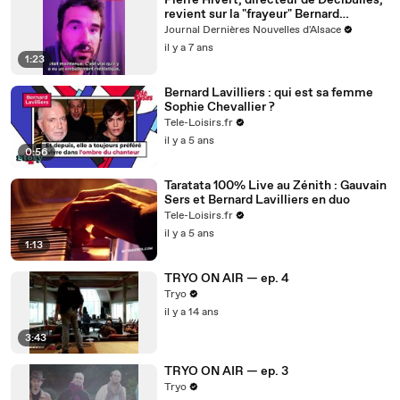
Pierre Hivert, directeur de Décibulles,
revient sur la "frayeur" Bernard
Lavilliers
Journal Dernières Nouvelles d'Alsace
il y a 7 ans
1:23
Bernard Lavilliers : qui est sa femme
Sophie Chevallier ?
Tele-Loisirs.fr
il y a 5 ans
0:56
Taratata 100% Live au Zénith : Gauvain
Sers et Bernard Lavilliers en duo
Tele-Loisirs.fr
il y a 5 ans
1:13
TRYO ON AIR — ep. 4
Tryo
il y a 14 ans
3:43
TRYO ON AIR — ep. 3
Tryo