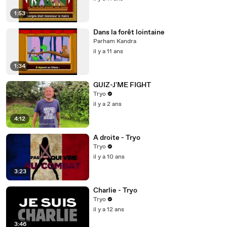
1:53
Dans la forêt lointaine
Parham Kandra
il y a 11 ans
1:34
GUIZ-J'ME FIGHT
Tryo
il y a 2 ans
4:12
A droite - Tryo
Tryo
il y a 10 ans
3:23
Charlie - Tryo
Tryo
il y a 12 ans
3:46