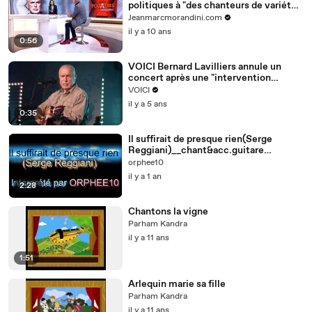
politiques à "des chanteurs de variété"
- Regardez
Jeanmarcmorandini.com
il y a 10 ans
0:56
VOICI Bernard Lavilliers annule un
concert après une "intervention
chirurgicale d'urgence"
VOICI
il y a 5 ans
0:35
Il suffirait de presque rien(Serge
Reggiani)__chant&acc.guitare
ORPHEE10(+Tab)
orphee10
il y a 1 an
2:28
Chantons la vigne
Parham Kandra
il y a 11 ans
1:51
Arlequin marie sa fille
Parham Kandra
il y a 11 ans