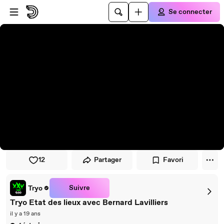
Passer au player
Passer au contenu principal
Se connecter
12
Partager
Favori
Suivre
Tryo
Tryo Etat des lieux avec Bernard Lavilliers
il y a 19 ans