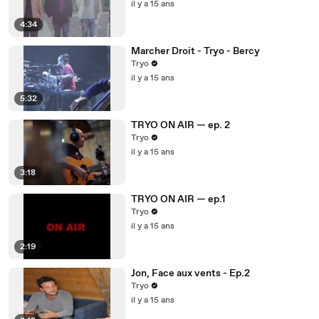
il y a 15 ans
4:34
Marcher Droit - Tryo - Bercy
Tryo
il y a 15 ans
5:32
TRYO ON AIR — ep. 2
Tryo
il y a 15 ans
3:18
TRYO ON AIR — ep.1
Tryo
il y a 15 ans
2:19
Jon, Face aux vents - Ep.2
Tryo
il y a 15 ans