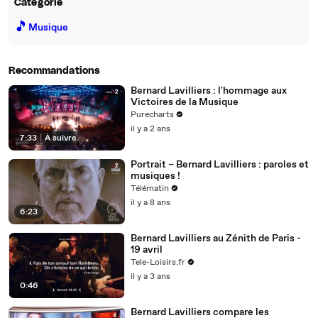
Catégorie
🎵
Musique
Recommandations
Bernard Lavilliers : l'hommage aux
Victoires de la Musique
Purecharts
il y a 2 ans
7:33
|
À suivre
Portrait – Bernard Lavilliers : paroles et
musiques !
Télématin
il y a 8 ans
6:23
Bernard Lavilliers au Zénith de Paris -
19 avril
Tele-Loisirs.fr
il y a 3 ans
0:46
Bernard Lavilliers compare les