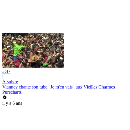
3:47
|
À suivre
Vianney chante son tube "Je m'en vais" aux Vieilles Charrues
Purecharts
il y a 5 ans