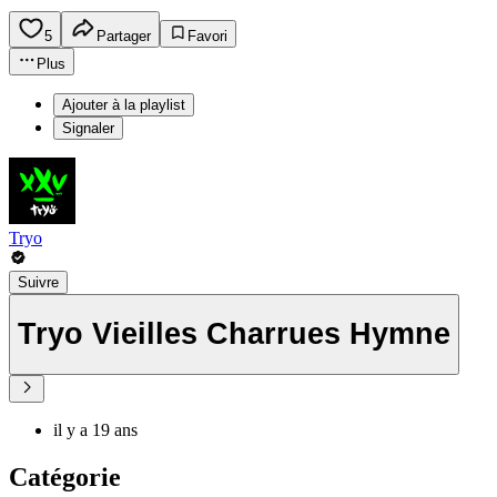
5
Partager
Favori
Plus
Ajouter à la playlist
Signaler
Tryo
Suivre
Tryo Vieilles Charrues Hymne
il y a 19 ans
Catégorie