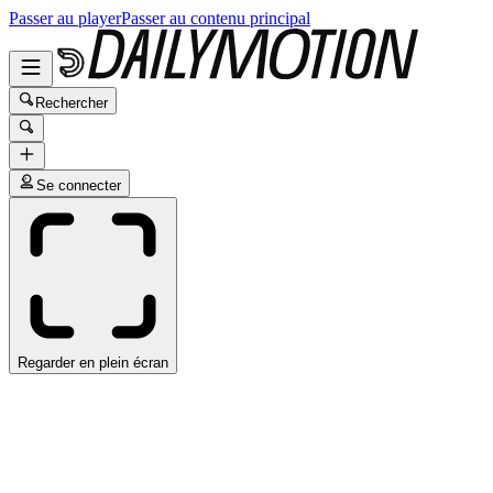
Passer au player
Passer au contenu principal
Rechercher
Se connecter
Regarder en plein écran