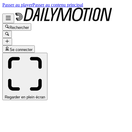
Passer au player
Passer au contenu principal
Rechercher
Se connecter
Regarder en plein écran