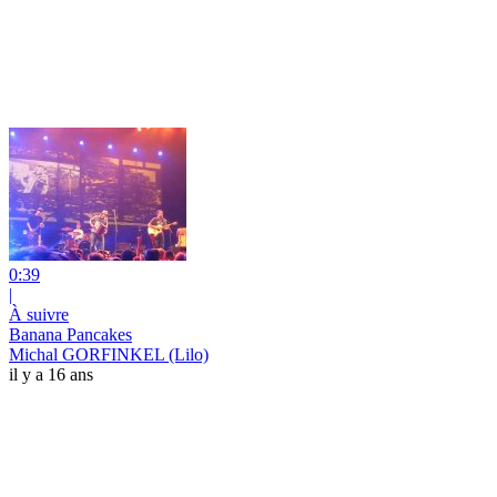
0:39
|
À suivre
Banana Pancakes
Michal GORFINKEL (Lilo)
il y a 16 ans