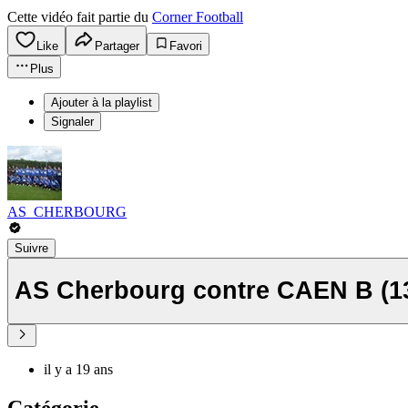
Cette vidéo fait partie du
Corner Football
Like
Partager
Favori
Plus
Ajouter à la playlist
Signaler
AS_CHERBOURG
Suivre
AS Cherbourg contre CAEN B (1
il y a 19 ans
Catégorie