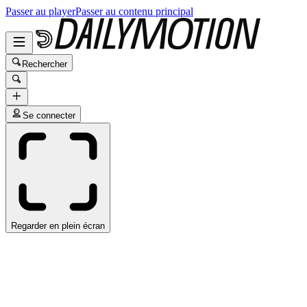
Passer au player
Passer au contenu principal
Rechercher
Se connecter
Regarder en plein écran