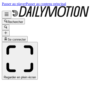
Passer au player
Passer au contenu principal
Rechercher
Se connecter
Regarder en plein écran