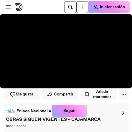
Saltar al reproductor
Saltar al contenido principal
Iniciar sesión
Añadir
Me gusta
Compartir
marcador
Seguir
Enlace Nacional
OBRAS SIGUEN VIGENTES - CAJAMARCA
hace 19 años