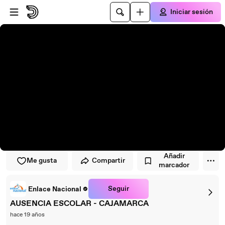
Saltar al reproductor
Saltar al contenido principal
Iniciar sesión
Añadir
Me gusta
Compartir
marcador
Seguir
Enlace Nacional
AUSENCIA ESCOLAR - CAJAMARCA
hace 19 años