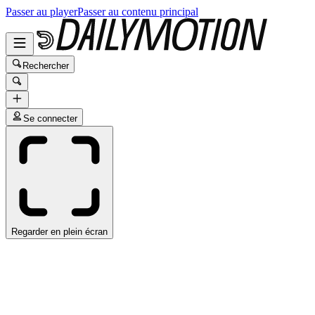
Passer au player
Passer au contenu principal
Rechercher
Se connecter
Regarder en plein écran