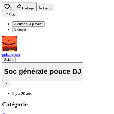
1
Partager
Favori
Plus
Ajouter à la playlist
Signaler
pubzagogo
Suivre
Soc générale pouce DJ
il y a 20 ans
Catégorie