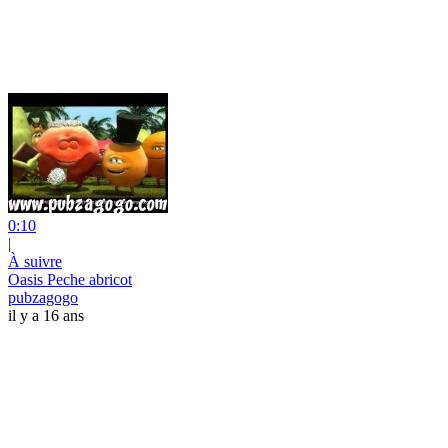
0:10
|
À suivre
Oasis Peche abricot
pubzagogo
il y a 16 ans