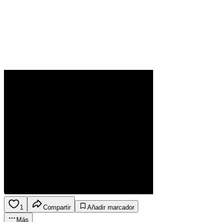
1
Compartir
Añadir marcador
Más