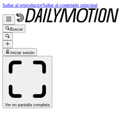
Saltar al reproductor
Saltar al contenido principal
Buscar
Iniciar sesión
Ver en pantalla completa