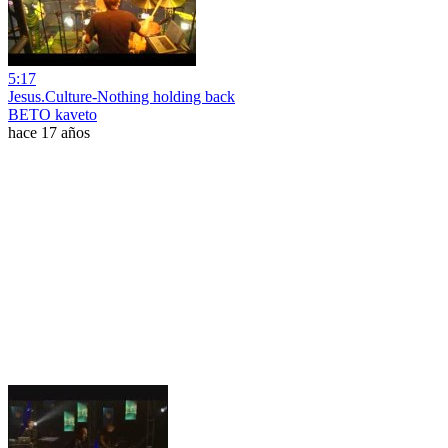
5:17
Jesus.Culture-Nothing holding back
BETO kaveto
hace 17 años