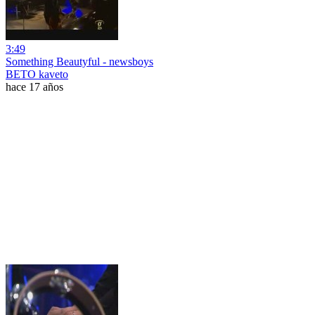
3:49
Something Beautyful - newsboys
BETO kaveto
hace 17 años