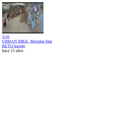
3:16
URBAN BIKE- Morning Star
BETO kaveto
hace 15 años