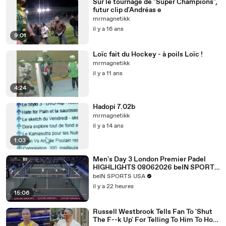
Sur le tournage de "Super Champions",
futur clip d'Andréas e
mrmagnetikk
il y a 16 ans
9:01
Loïc fait du Hockey - à poils Loïc !
mrmagnetikk
il y a 11 ans
4:24
Hadopi 7.02b
mrmagnetikk
il y a 14 ans
1:03
Men's Day 3 London Premier Padel
HIGHLIGHTS 08062026 beIN SPORTS
USA.mp4
beIN SPORTS USA
il y a 22 heures
15:06
Russell Westbrook Tells Fan To 'Shut
The F--k Up' For Telling To Him To How