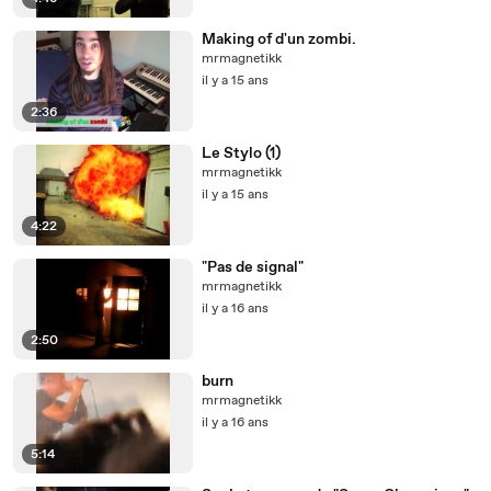
Making of d'un zombi.
mrmagnetikk
il y a 15 ans
2:36
Le Stylo (1)
mrmagnetikk
il y a 15 ans
4:22
"Pas de signal"
mrmagnetikk
il y a 16 ans
2:50
burn
mrmagnetikk
il y a 16 ans
5:14