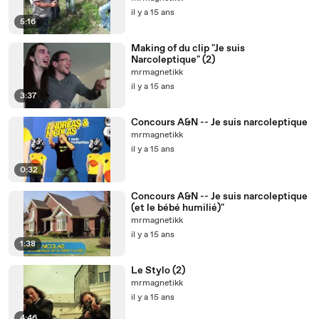
il y a 15 ans
5:16
Making of du clip "Je suis
Narcoleptique" (2)
mrmagnetikk
il y a 15 ans
3:37
Concours A&N -- Je suis narcoleptique
mrmagnetikk
il y a 15 ans
0:32
Concours A&N -- Je suis narcoleptique
(et le bébé humilié)"
mrmagnetikk
il y a 15 ans
1:38
Le Stylo (2)
mrmagnetikk
il y a 15 ans
4:46