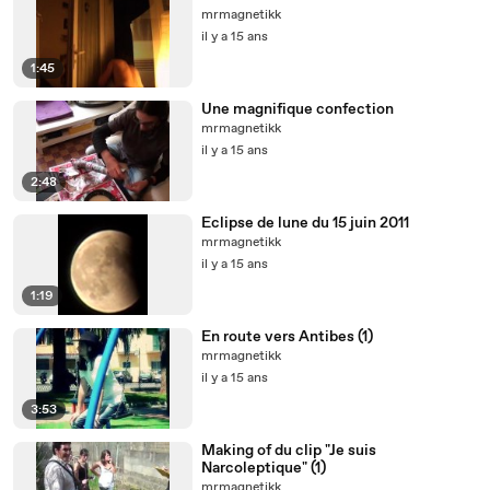
mrmagnetikk
il y a 15 ans
1:45
Une magnifique confection
mrmagnetikk
il y a 15 ans
2:48
Eclipse de lune du 15 juin 2011
mrmagnetikk
il y a 15 ans
1:19
En route vers Antibes (1)
mrmagnetikk
il y a 15 ans
3:53
Making of du clip "Je suis
Narcoleptique" (1)
mrmagnetikk