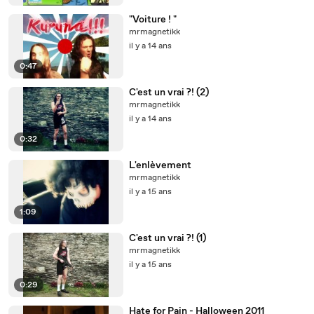
"Voiture ! "
mrmagnetikk
il y a 14 ans
0:47
C'est un vrai ?! (2)
mrmagnetikk
il y a 14 ans
0:32
L'enlèvement
mrmagnetikk
il y a 15 ans
1:09
C'est un vrai ?! (1)
mrmagnetikk
il y a 15 ans
0:29
Hate for Pain - Halloween 2011