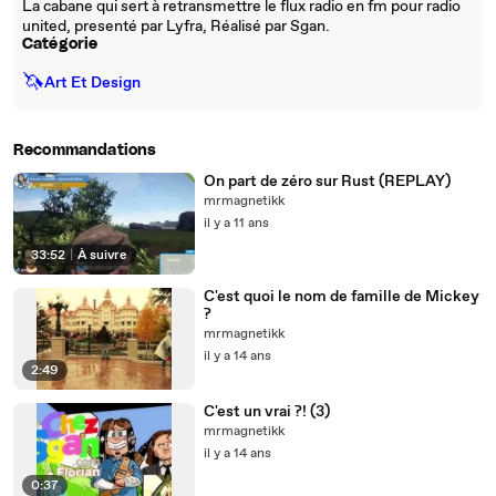
La cabane qui sert à retransmettre le flux radio en fm pour radio
united, presenté par Lyfra, Réalisé par Sgan.
Catégorie
🦄
Art Et Design
Recommandations
On part de zéro sur Rust (REPLAY)
mrmagnetikk
il y a 11 ans
33:52
|
À suivre
C'est quoi le nom de famille de Mickey
?
mrmagnetikk
il y a 14 ans
2:49
C'est un vrai ?! (3)
mrmagnetikk
il y a 14 ans
0:37