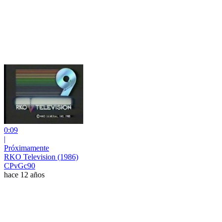
0:09
|
Próximamente
RKO Television (1986)
CPvGc90
hace 12 años