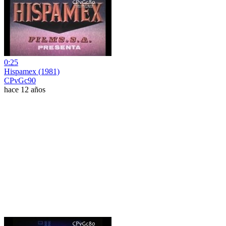
0:25
Hispamex (1981)
CPvGc90
hace 12 años