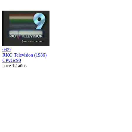
0:09
RKO Television (1986)
CPvGc90
hace 12 años