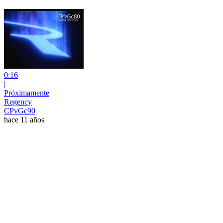
0:16
|
Próximamente
Regency
CPvGc90
hace 11 años