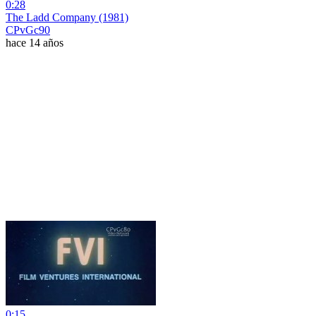
0:28
The Ladd Company (1981)
CPvGc90
hace 14 años
0:15