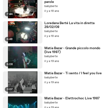
parole
babyberte
il y a 18 ans
7:44
Loredana Berté La vita in diretta
28/02/08
babyberte
il y a 18 ans
5:48
Matia Bazar - Grande piccolo mondo
(live 1987)
babyberte
il y a 19 ans
5:08
Matia Bazar - Ti sento / I feel you live
babyberte
il y a 19 ans
3:07
Matia Bazar - Elettrochoc Live 1987
babyberte
il y a 19 ans