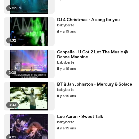
5:06
DJ 4 Christmas - A song for you
babyberte
il y a 19 ans
4:32
Cappella - U Got 2 Let The Music @
Dance Machine
babyberte
il y a 19 ans
3:38
BT & Jan Johnston - Mercury & Solace
babyberte
il y a 19 ans
3:33
Lee Aaron - Sweet Talk
babyberte
il y a 19 ans
4:01