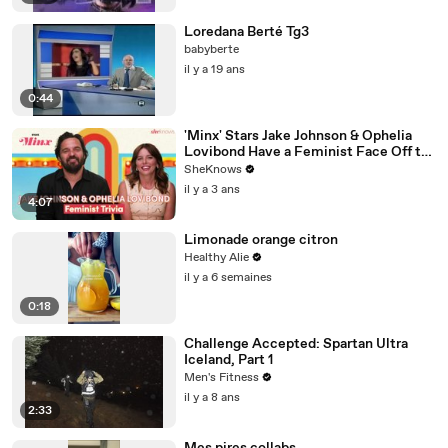
Loredana Berté Tg3
babyberte
il y a 19 ans
0:44
'Minx' Stars Jake Johnson & Ophelia
Lovibond Have a Feminist Face Off to
Celebrate Season 2
SheKnows
il y a 3 ans
4:07
Limonade orange citron
Healthy Alie
il y a 6 semaines
0:18
Challenge Accepted: Spartan Ultra
Iceland, Part 1
Men's Fitness
il y a 8 ans
2:33