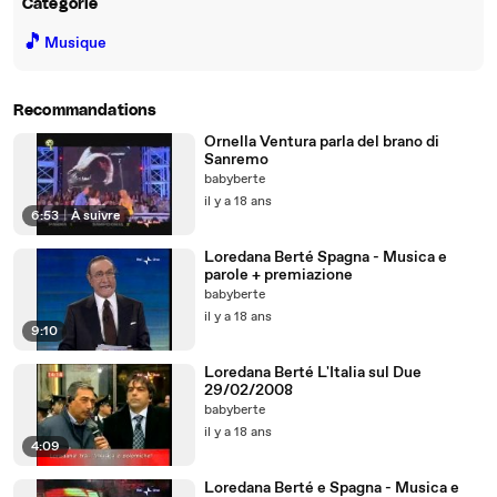
Catégorie
🎵
Musique
Recommandations
Ornella Ventura parla del brano di
Sanremo
babyberte
il y a 18 ans
6:53
|
À suivre
Loredana Berté Spagna - Musica e
parole + premiazione
babyberte
il y a 18 ans
9:10
Loredana Berté L'Italia sul Due
29/02/2008
babyberte
il y a 18 ans
4:09
Loredana Berté e Spagna - Musica e