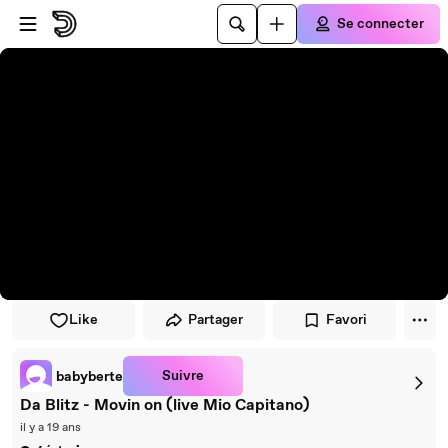
Passer au player
Passer au contenu principal
Se connecter
Like
Partager
Favori
Suivre
babyberte
Da Blitz - Movin on (live Mio Capitano)
il y a 19 ans