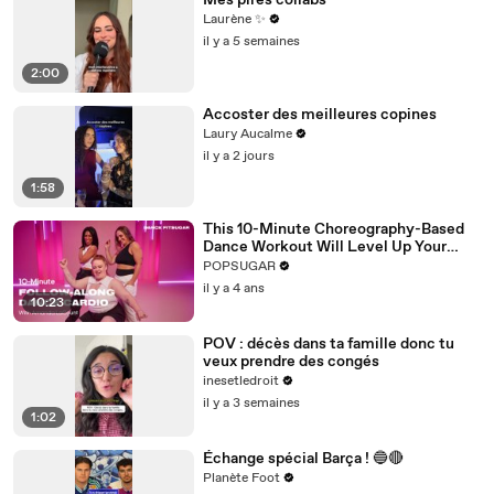
Mes pires collabs
Laurène ✨
il y a 5 semaines
2:00
Accoster des meilleures copines
Laury Aucalme
il y a 2 jours
1:58
This 10-Minute Choreography-Based
Dance Workout Will Level Up Your
Moves
POPSUGAR
il y a 4 ans
10:23
POV : décès dans ta famille donc tu
veux prendre des congés
inesetledroit
il y a 3 semaines
1:02
Échange spécial Barça ! 🔵🔴
Planète Foot