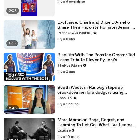
il y a 6 semaines
2:03
Exclusive: Charli and Dixie D'Amelio
Share Their Favorite Hollister Jeans in
This New TikTok Dance Challenge
POPSUGAR Fashion
il y a 6 ans
1:35
Biscuits With The Boss Ice Cream: Ted
Lasso Tribute Flavor By Jeni's
ThePostGame
il y a 3 ans
0:38
South Western Railway steps up
crackdown on fare dodgers using
ticket loophole
Local TV
il y a 1 heure
0:45
Marc Maron on Rage, Regret, and
Learning To Let Go | What I’ve Learned
| Esquire
Esquire
il y a 10 mois