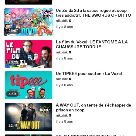
Un Zelda 2d à la sauce rogue et coop
très addictif: THE SWORDS OF DITTO
nikubik
il y a 8 ans
26:57
Le film du Voxel: LE FANTÔME A LA
CHAUSSURE TORDUE
nikubik
il y a 8 ans
26:22
Un TIPEEE pour soutenir Le Voxel
nikubik
il y a 8 ans
4:59
A WAY OUT, on tente de s'échapper de
prison en coop
nikubik
il y a 8 ans
22:41