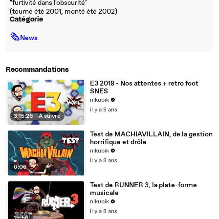
"furtivité dans l'obscurité"
(tourné été 2001, monté été 2002)
Catégorie
🗞
News
Recommandations
E3 2018 - Nos attentes + retro foot
SNES
nikubik
il y a 8 ans
3:15:26
|
À suivre
Test de MACHIAVILLAIN, de la gestion
horrifique et drôle
nikubik
il y a 8 ans
6:06
Test de RUNNER 3, la plate-forme
musicale
nikubik
il y a 8 ans
19:56