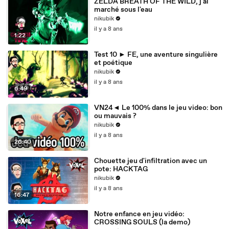
ZELDA BREATH OF THE WILD, j'ai
marché sous l'eau
nikubik
il y a 8 ans
1:22
Test 10 ► FE, une aventure singulière
et poétique
nikubik
il y a 8 ans
6:49
VN24◄ Le 100% dans le jeu video: bon
ou mauvais ?
nikubik
il y a 8 ans
26:40
Chouette jeu d'infiltration avec un
pote: HACKTAG
nikubik
il y a 8 ans
16:47
Notre enfance en jeu vidéo:
CROSSING SOULS (la demo)