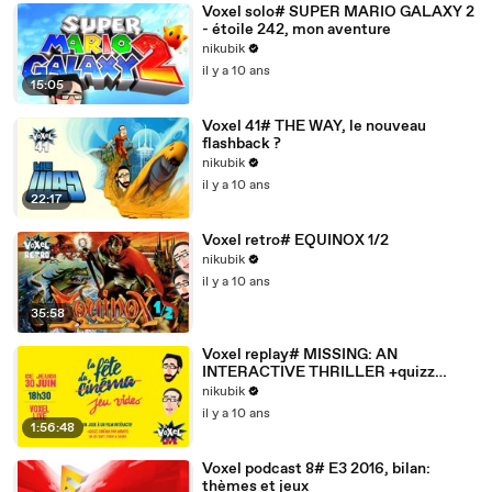
Voxel solo# SUPER MARIO GALAXY 2
- étoile 242, mon aventure
nikubik
il y a 10 ans
15:05
Voxel 41# THE WAY, le nouveau
flashback ?
nikubik
il y a 10 ans
22:17
Voxel retro# EQUINOX 1/2
nikubik
il y a 10 ans
35:58
Voxel replay# MISSING: AN
INTERACTIVE THRILLER +quizz
cinéma
nikubik
il y a 10 ans
1:56:48
Voxel podcast 8# E3 2016, bilan:
thèmes et jeux