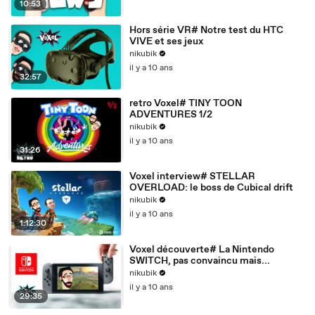
10:53
Hors série VR# Notre test du HTC
VIVE et ses jeux
nikubik
il y a 10 ans
32:57
retro Voxel# TINY TOON
ADVENTURES 1/2
nikubik
il y a 10 ans
31:26
Voxel interview# STELLAR
OVERLOAD: le boss de Cubical drift
nikubik
il y a 10 ans
1:12:30
Voxel découverte# La Nintendo
SWITCH, pas convaincu mais...
nikubik
il y a 10 ans
29:35