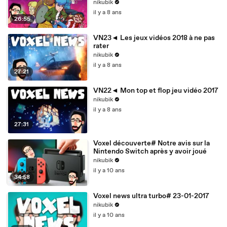
nikubik
il y a 8 ans
26:55
VN23◄ Les jeux vidéos 2018 à ne pas
rater
nikubik
il y a 8 ans
27:21
VN22◄ Mon top et flop jeu vidéo 2017
nikubik
il y a 8 ans
27:31
Voxel découverte# Notre avis sur la
Nintendo Switch après y avoir joué
nikubik
il y a 10 ans
34:58
Voxel news ultra turbo# 23-01-2017
nikubik
il y a 10 ans