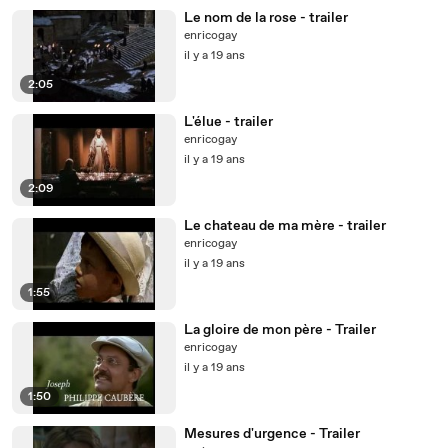
Le nom de la rose - trailer
enricogay
il y a 19 ans
2:05
L'élue - trailer
enricogay
il y a 19 ans
2:09
Le chateau de ma mère - trailer
enricogay
il y a 19 ans
1:55
La gloire de mon père - Trailer
enricogay
il y a 19 ans
1:50
Mesures d'urgence - Trailer