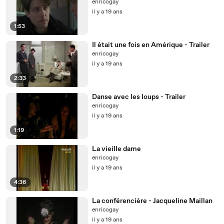
enricogay
il y a 19 ans
1:53
Il était une fois en Amérique - Trailer
enricogay
il y a 19 ans
2:33
Danse avec les loups - Trailer
enricogay
il y a 19 ans
1:19
La vieille dame
enricogay
il y a 19 ans
4:36
La conférencière - Jacqueline Maillan
enricogay
il y a 19 ans