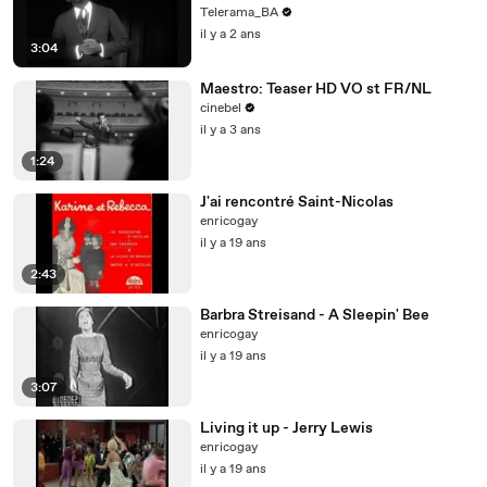
Telerama_BA
il y a 2 ans
3:04
Maestro: Teaser HD VO st FR/NL
cinebel
il y a 3 ans
1:24
J'ai rencontré Saint-Nicolas
enricogay
il y a 19 ans
2:43
Barbra Streisand - A Sleepin' Bee
enricogay
il y a 19 ans
3:07
Living it up - Jerry Lewis
enricogay
il y a 19 ans