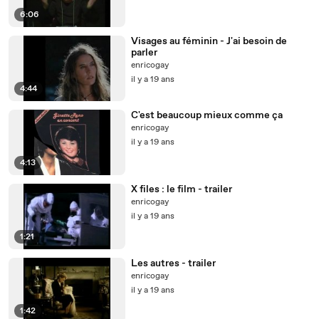
6:06
Visages au féminin - J'ai besoin de
parler
enricogay
il y a 19 ans
4:44
C'est beaucoup mieux comme ça
enricogay
il y a 19 ans
4:13
X files : le film - trailer
enricogay
il y a 19 ans
1:21
Les autres - trailer
enricogay
il y a 19 ans
1:42