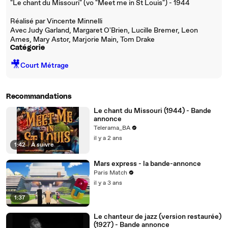
"Le chant du Missouri" (vo "Meet me in St Louis") - 1944
Réalisé par Vincente Minnelli
Avec Judy Garland, Margaret O'Brien, Lucille Bremer, Leon
Ames, Mary Astor, Marjorie Main, Tom Drake
Catégorie
🎥
Court Métrage
Recommandations
Le chant du Missouri (1944) - Bande
annonce
Telerama_BA
il y a 2 ans
1:42
|
À suivre
Mars express - la bande-annonce
Paris Match
il y a 3 ans
1:37
Le chanteur de jazz (version restaurée)
(1927) - Bande annonce