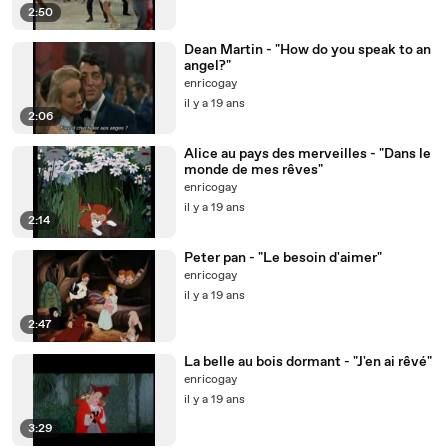
2:50
Dean Martin - "How do you speak to an
angel?"
enricogay
il y a 19 ans
2:06
Alice au pays des merveilles - "Dans le
monde de mes rêves"
enricogay
il y a 19 ans
2:14
Peter pan - "Le besoin d'aimer"
enricogay
il y a 19 ans
2:47
La belle au bois dormant - "J'en ai rêvé"
enricogay
il y a 19 ans
3:29