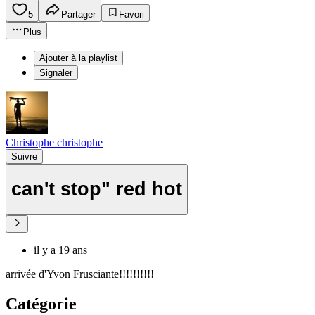
5
Partager
Favori
Plus
Ajouter à la playlist
Signaler
Christophe christophe
Suivre
can't stop" red hot
il y a 19 ans
arrivée d'Yvon Frusciante!!!!!!!!!!
Catégorie