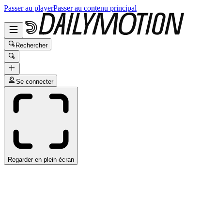
Passer au player
Passer au contenu principal
Rechercher
Se connecter
Regarder en plein écran