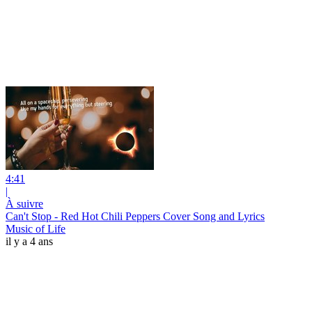
4:41
|
À suivre
Can't Stop - Red Hot Chili Peppers Cover Song and Lyrics
Music of Life
il y a 4 ans