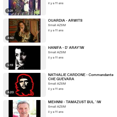
il y a 11 ans
3:31
OUARDIA - ARWITS
Smaïl AZSM
il y a 11 ans
4:43
HANIFA - D' ARAY'IW
Smaïl AZSM
il y a 11 ans
5:19
NATHALIE CARDONE - Commandante
CHE GUEVARA
Smaïl AZSM
il y a 11 ans
4:20
MEHNNI - TAMAZUST BUL ' IW
Smaïl AZSM
il y a 11 ans