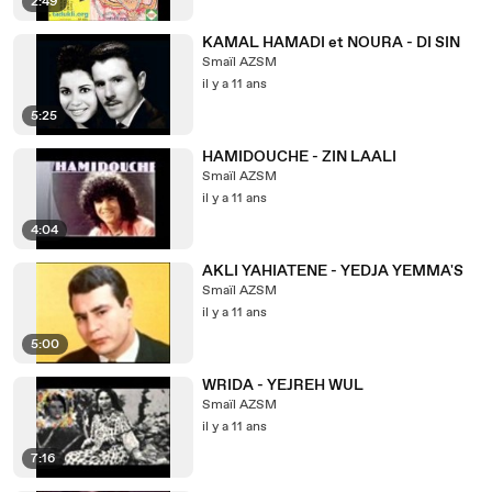
2:49
KAMAL HAMADI et NOURA - DI SIN
Smaïl AZSM
il y a 11 ans
5:25
HAMIDOUCHE - ZIN LAALI
Smaïl AZSM
il y a 11 ans
4:04
AKLI YAHIATENE - YEDJA YEMMA'S
Smaïl AZSM
il y a 11 ans
5:00
WRIDA - YEJREH WUL
Smaïl AZSM
il y a 11 ans
7:16