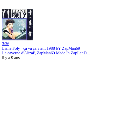
3:36
Liane Foly - ça va ça vient 1988 bY ZapMan69
La caverne d'AlizaP, ZapMan69 Made In ZapLanD...
il y a 9 ans