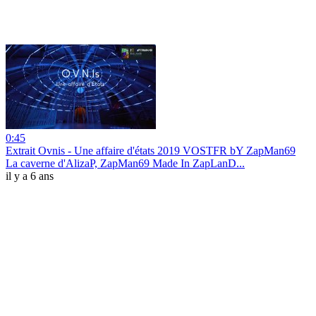
0:45
Extrait Ovnis - Une affaire d'états 2019 VOSTFR bY ZapMan69
La caverne d'AlizaP, ZapMan69 Made In ZapLanD...
il y a 6 ans