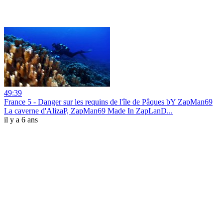
49:39
France 5 - Danger sur les requins de l'île de Pâques bY ZapMan69
La caverne d'AlizaP, ZapMan69 Made In ZapLanD...
il y a 6 ans