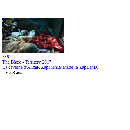
5:38
The Blaze - Territory 2017
La caverne d'AlizaP, ZapMan69 Made In ZapLanD...
il y a 8 ans