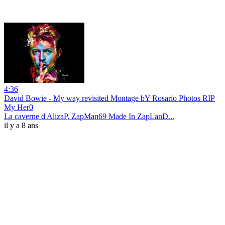
4:36
David Bowie - My way revisited Montage bY Rosario Photos RIP
My Her0
La caverne d'AlizaP, ZapMan69 Made In ZapLanD...
il y a 8 ans