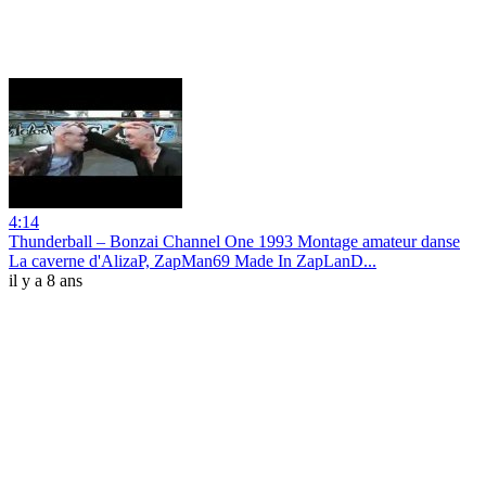
4:14
Thunderball ‎– Bonzai Channel One 1993 Montage amateur danse
La caverne d'AlizaP, ZapMan69 Made In ZapLanD...
il y a 8 ans