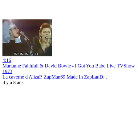
4:16
Marianne Faithfull & David Bowie - I Got You Babe Live TVShow
1973
La caverne d'AlizaP, ZapMan69 Made In ZapLanD...
il y a 8 ans