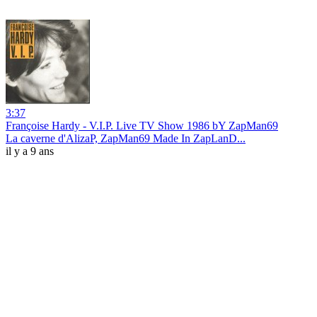
3:37
Françoise Hardy - V.I.P. Live TV Show 1986 bY ZapMan69
La caverne d'AlizaP, ZapMan69 Made In ZapLanD...
il y a 9 ans