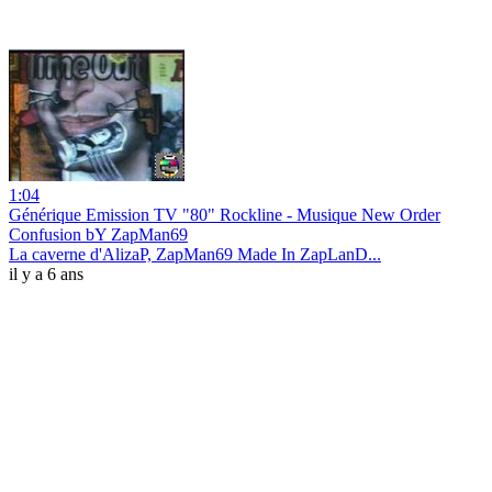
1:04
Générique Emission TV "80" Rockline - Musique New Order
Confusion bY ZapMan69
La caverne d'AlizaP, ZapMan69 Made In ZapLanD...
il y a 6 ans