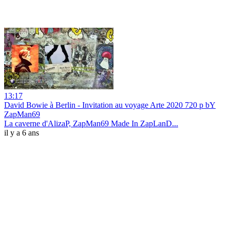
13:17
David Bowie à Berlin - Invitation au voyage Arte 2020 720 p bY
ZapMan69
La caverne d'AlizaP, ZapMan69 Made In ZapLanD...
il y a 6 ans