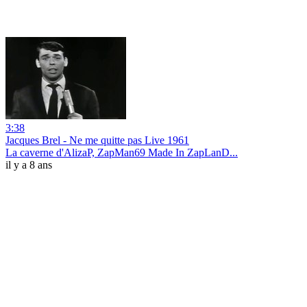
3:38
Jacques Brel - Ne me quitte pas Live 1961
La caverne d'AlizaP, ZapMan69 Made In ZapLanD...
il y a 8 ans