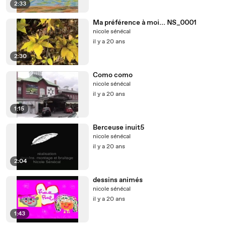
2:33
Ma préférence à moi... NS_0001
nicole sénécal
il y a 20 ans
2:30
Como como
nicole sénécal
il y a 20 ans
1:15
Berceuse inuit5
nicole sénécal
il y a 20 ans
2:04
dessins animés
nicole sénécal
il y a 20 ans
1:43