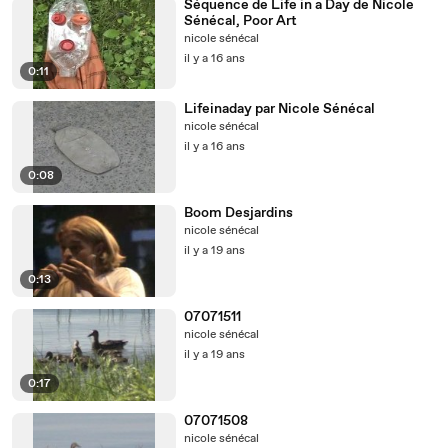
Séquence de Life in a Day de Nicole
Sénécal, Poor Art
nicole sénécal
il y a 16 ans
0:11
Lifeinaday par Nicole Sénécal
nicole sénécal
il y a 16 ans
0:08
Boom Desjardins
nicole sénécal
il y a 19 ans
0:13
07071511
nicole sénécal
il y a 19 ans
0:17
07071508
nicole sénécal