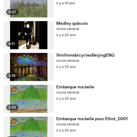
il y a 19 ans
0:27
Medley qubcois
nicole sénécal
il y a 20 ans
4:11
9millionsbicyclesBeijingENG
nicole sénécal
il y a 20 ans
2:18
Embarque ma belle
nicole sénécal
il y a 20 ans
2:33
Embarque ma belle pour Elliot_0001
nicole sénécal
il y a 20 ans