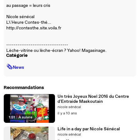
au passage = leurs cris
Nicole sénécal
L\'Heure Contes-thé...
http://contesthe.site.voila.fr
---------------------------------
Lèche-vitrine ou lèche-écran ? Yahoo! Magasinage.
Catégorie
🗞
News
Recommandations
Un très Joyeux Noel 2016 du Centre
d'Entraide Maskoutain
nicole sénécal
il y a 10 ans
1:51
|
À suivre
Life in a day par Nicole Sénécal
nicole sénécal