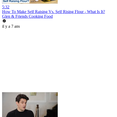
5:32
How To Make Self Raising Vs. Self Rising Flour - What Is It?
Glen & Friends Cooking Food
il y a 7 ans