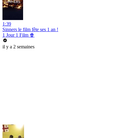
1:39
Sinners le film fête ses 1 an !
1 Jour 1 Film 🍿
il y a 2 semaines