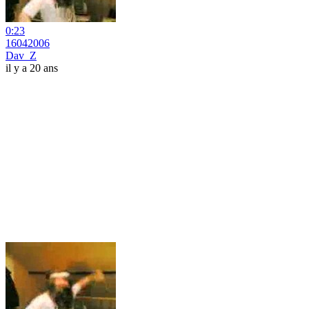
0:23
16042006
Dav_Z
il y a 20 ans