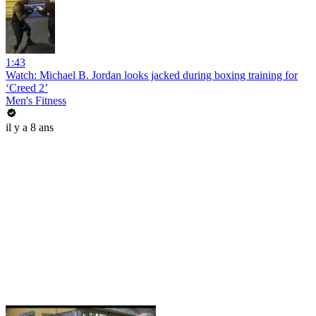
1:43
Watch: Michael B. Jordan looks jacked during boxing training for
‘Creed 2’
Men's Fitness
il y a 8 ans