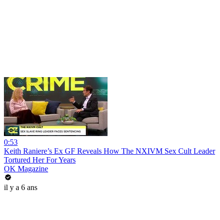
0:53
Keith Raniere’s Ex GF Reveals How The NXIVM Sex Cult Leader
Tortured Her For Years
OK Magazine
il y a 6 ans