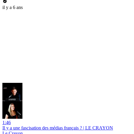
il y a 6 ans
1:46
Il y a une fascisation des médias français ? | LE CRAYON
Le Crayon