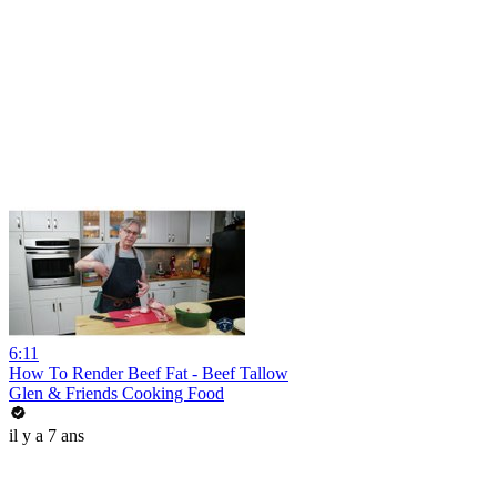
6:11
How To Render Beef Fat - Beef Tallow
Glen & Friends Cooking Food
il y a 7 ans