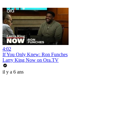
4:02
If You Only Knew: Ron Funches
Larry King Now on Ora.TV
il y a 6 ans