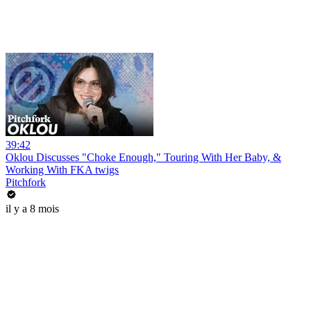
39:42
Oklou Discusses "Choke Enough," Touring With Her Baby, &
Working With FKA twigs
Pitchfork
il y a 8 mois