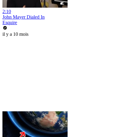
2:10
John Mayer Dialed In
Esquire
il y a 10 mois