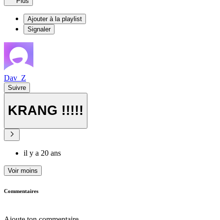
Plus
Ajouter à la playlist
Signaler
Dav_Z
Suivre
KRANG !!!!!
il y a 20 ans
Voir moins
Commentaires
Ajoute ton commentaire