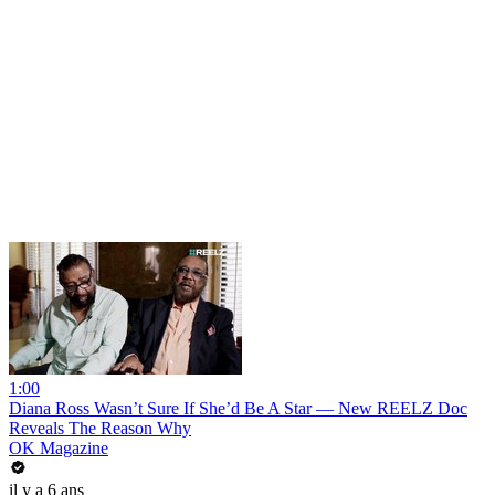
1:00
Diana Ross Wasn’t Sure If She’d Be A Star — New REELZ Doc
Reveals The Reason Why
OK Magazine
il y a 6 ans