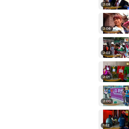
2:08
2:06
2:02
2:01
2:00
1:52