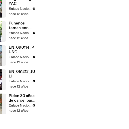
YAC
Enlace Nacional
hace 12 años
Puneños
toman con
calma fallo de
Enlace Nacional
La Haya
hace 12 años
EN_090114_P
UNO
Enlace Nacional
hace 12 años
EN_051213_JU
LI
Enlace Nacional
hace 12 años
Piden 30 años
de carcel para
Gregorio
Enlace Nacional
Santos
hace 12 años