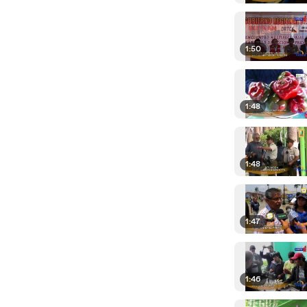
1:50
1:48
1:48
1:47
1:46