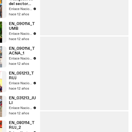
del sector
judicial de
Enlace Nacional
Tacna acatan
hace 12 años
paro
EN_090114_T
UMB
Enlace Nacional
hace 12 años
EN_090114_T
ACNA_1
Enlace Nacional
hace 12 años
EN_051213_T
RUJ
Enlace Nacional
hace 12 años
EN_031213_JU
LI
Enlace Nacional
hace 12 años
EN_080114_T
RUJ_2