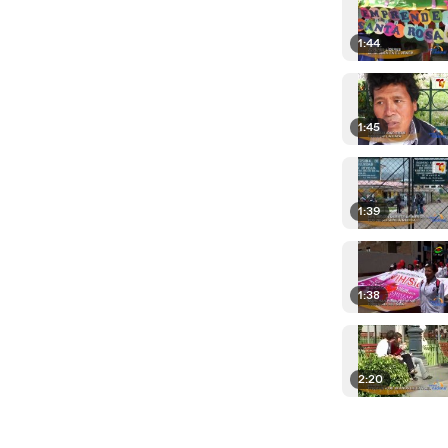
1:44
1:45
1:39
1:38
2:20