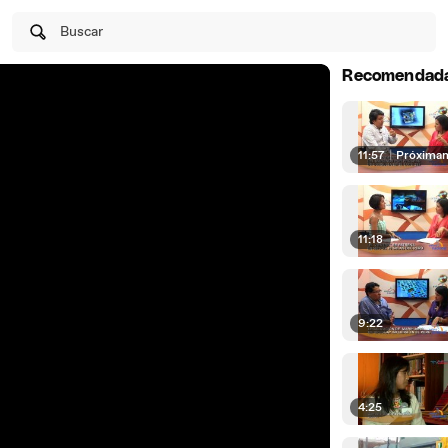
Buscar
Recomendad
11:57
|
Próxima
11:18
9:22
4:25