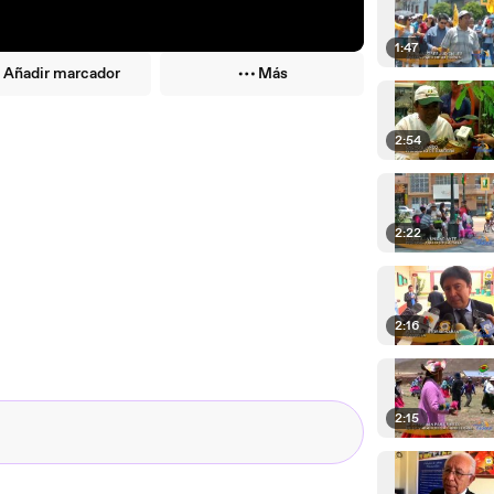
1:47
Añadir marcador
Más
2:54
2:22
2:16
2:15