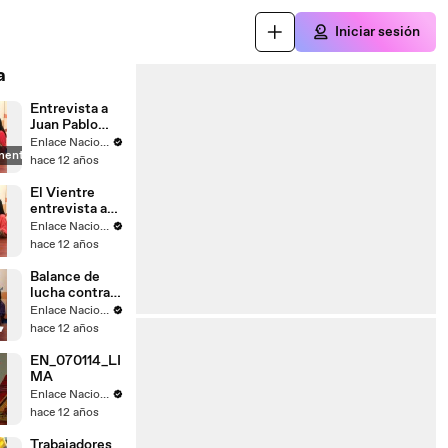
Iniciar sesión
a
Entrevista a
Juan Pablo
Saaverda
Enlace Nacional
mente
FEDEPAZ
hace 12 años
El Vientre
entrevista a
Mayella
Enlace Nacional
Lloclla
hace 12 años
Balance de
lucha contra
el
Enlace Nacional
narcotrafico
hace 12 años
EN_070114_LI
MA
Enlace Nacional
hace 12 años
Trabajadores