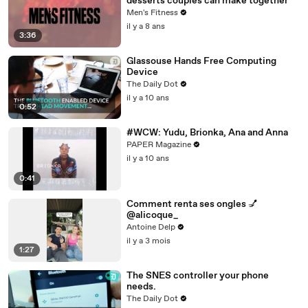
desserts couples can make together
Men's Fitness
il y a 8 ans
3:36
Glassouse Hands Free Computing
Device
The Daily Dot
il y a 10 ans
0:52
#WCW: Yudu, Brionka, Ana and Anna
PAPER Magazine
il y a 10 ans
0:41
Comment renta ses ongles 💅
@alicoque_
Antoine Delp
il y a 3 mois
1:27
The SNES controller your phone
needs.
The Daily Dot