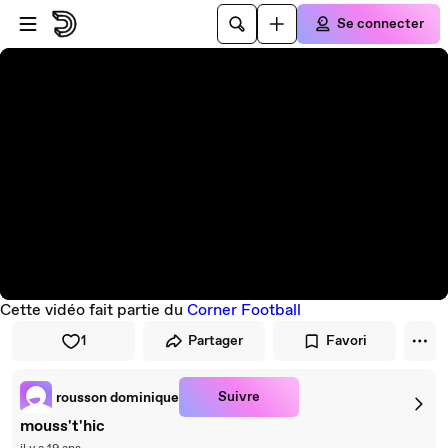
Passer au player
Passer au contenu principal
Se connecter
Cette vidéo fait partie du
Corner Football
1
Partager
Favori
Suivre
rousson dominique
mouss't'hic