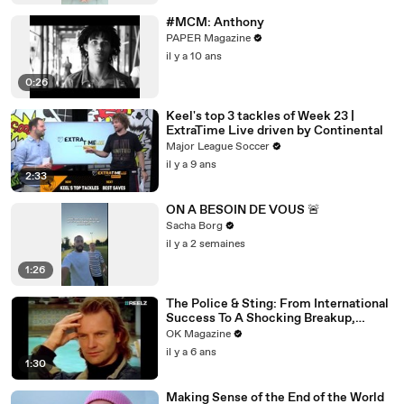
#MCM: Anthony
PAPER Magazine
il y a 10 ans
0:26
Keel's top 3 tackles of Week 23 |
ExtraTime Live driven by Continental
Major League Soccer
il y a 9 ans
2:33
ON A BESOIN DE VOUS 🚨
Sacha Borg
il y a 2 semaines
1:26
The Police & Sting: From International
Success To A Shocking Breakup,
REELZ Doc Digs Deep: Watch
OK Magazine
il y a 6 ans
1:30
Making Sense of the End of the World