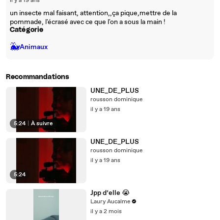
il y a 19 ans
un insecte mal faisant, attention,,ça pique,mettre de la
pommade, l'écrasé avec ce que l'on a sous la main !
Catégorie
🐳
Animaux
Recommandations
UNE_DE_PLUS
rousson dominique
il y a 19 ans
5:24
|
À suivre
UNE_DE_PLUS
rousson dominique
il y a 19 ans
5:24
Jpp d’elle 😭
Laury Aucalme
il y a 2 mois