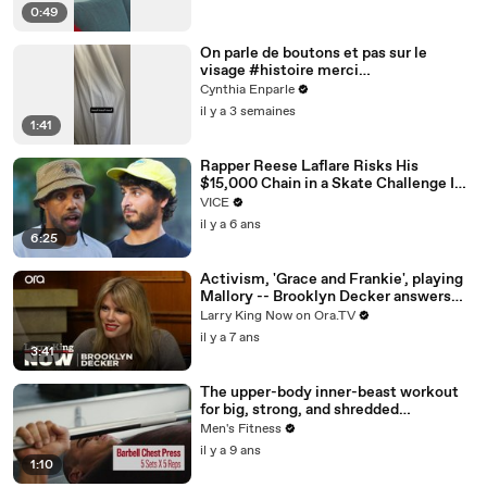
0:49
On parle de boutons et pas sur le
visage #histoire merci
@studio_paillette prêt*
Cynthia Enparle
il y a 3 semaines
1:41
Rapper Reese Laflare Risks His
$15,000 Chain in a Skate Challenge I
The Skate Show
VICE
il y a 6 ans
6:25
Activism, 'Grace and Frankie', playing
Mallory -- Brooklyn Decker answers
your social media questions
Larry King Now on Ora.TV
il y a 7 ans
3:41
The upper-body inner-beast workout
for big, strong, and shredded
shoulders, pecs, and triceps
Men's Fitness
il y a 9 ans
1:10