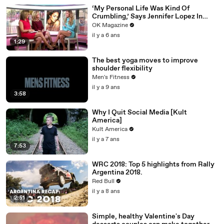
‘My Personal Life Was Kind Of
Crumbling,’ Says Jennifer Lopez In
REELZ Doc Detailing Her Scariest
OK Magazine
Moment
il y a 6 ans
1:29
The best yoga moves to improve
shoulder flexibility
Men's Fitness
il y a 9 ans
3:58
Why I Quit Social Media [Kult
America]
Kult America
il y a 7 ans
7:53
WRC 2018: Top 5 highlights from Rally
Argentina 2018.
Red Bull
il y a 8 ans
2:51
Simple, healthy Valentine's Day