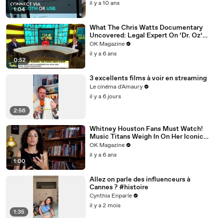
il y a 10 ans
1:04
What The Chris Watts Documentary
Uncovered: Legal Expert On ‘Dr. Oz’
Has Theories
OK Magazine
il y a 6 ans
0:52
3 excellents films à voir en streaming
Le cinéma d'Amaury
il y a 6 jours
2:56
Whitney Houston Fans Must Watch!
Music Titans Weigh In On Her Iconic
Hits In REELZ Doc
OK Magazine
il y a 6 ans
1:00
Allez on parle des influenceurs à
Cannes ? #histoire
Cynthia Enparle
il y a 2 mois
1:35