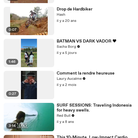
Drop de Hardbiker
Hash
il y a 20 ans
0:07
BATMAN VS DARK VADOR 🖤
Sacha Borg
il y a 5 jours
1:46
Comment la rendre heureuse
Laury Aucalme
il y a 2 mois
0:27
SURF SESSIONS: Traveling Indonesia
for heavy swells.
Red Bull
il y a 8 ans
3:14
This 10-Minute, Low-Impact Cardio