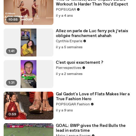
Workout Is Harder Than You'd Expect
POPSUGAR
il y a 4 ans
10:55
Allez on parle de Luc ferry pck j’etais
obligée franchement ahahah
Cynthia Enparle
il y a 5 semaines
1:41
C'est quoi exactement ?
Pierrespectives
il y a 2 semaines
1:31
Gal Gadot's Love of Flats Makes Her a
True Fashion Hero
POPSUGAR Fashion
il y a 9 ans
0:59
GOAL: BWP gives the Red Bulls the
lead in extra time