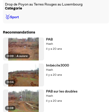
Drop de Poyon au Terres Rouges au Luxembourg
Catégorie
🥇
Sport
Recommandations
PAB
Hash
il y a 20 ans
0:09
|
À suivre
Imbécile3000
Hash
il y a 20 ans
0:04
PAB sur les doubles
Hash
il y a 20 ans
0:08