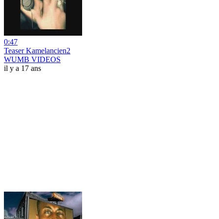
0:47
Teaser Kamelancien2
WUMB VIDEOS
il y a 17 ans