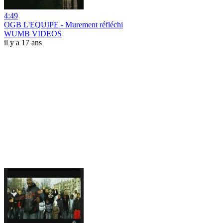
4:49
OGB L'EQUIPE - Murement réfléchi
WUMB VIDEOS
il y a 17 ans