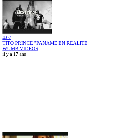
4:07
TITO PRINCE "PANAME EN REALITE"
WUMB VIDEOS
il y a 17 ans