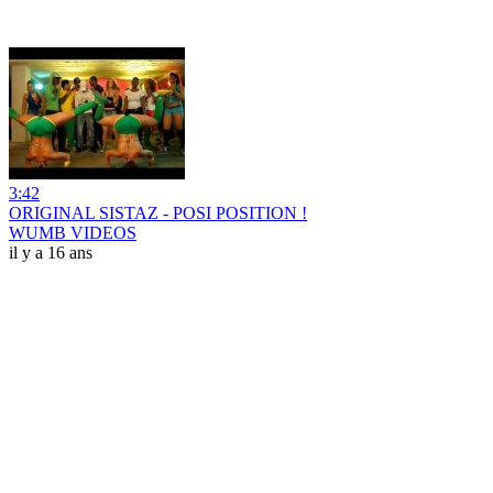
3:42
ORIGINAL SISTAZ - POSI POSITION !
WUMB VIDEOS
il y a 16 ans