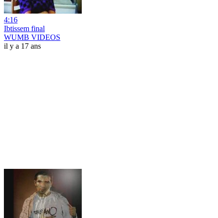
4:16
Ibtissem final
WUMB VIDEOS
il y a 17 ans