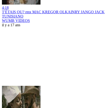
4:18
T'ÉTAIS OU? rmx MAC KREGOR OLKAINRY JANGO JACK
TUNISIANO
WUMB VIDEOS
il y a 17 ans