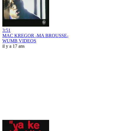
3:51
MAC KREGOR -MA BROUSSE-
WUMB VIDEOS
il y a 17 ans