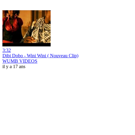
3:32
Dibi Dobo - Wini Wini ( Nouveau Clip)
WUMB VIDEOS
il y a 17 ans