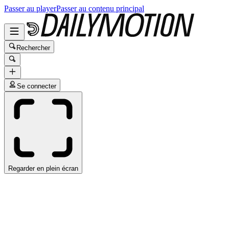
Passer au player
Passer au contenu principal
Rechercher
Se connecter
Regarder en plein écran