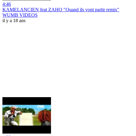
4:46
KAMELANCIEN feat ZAHO "Quand ils vont partir remix"
WUMB VIDEOS
il y a 18 ans