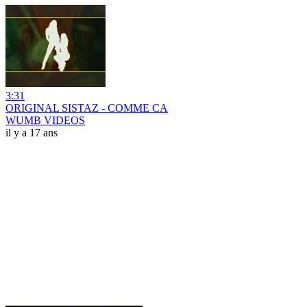
3:31
ORIGINAL SISTAZ - COMME CA
WUMB VIDEOS
il y a 17 ans