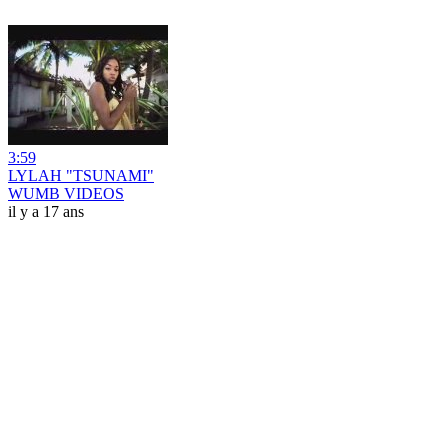
3:59
LYLAH "TSUNAMI"
WUMB VIDEOS
il y a 17 ans