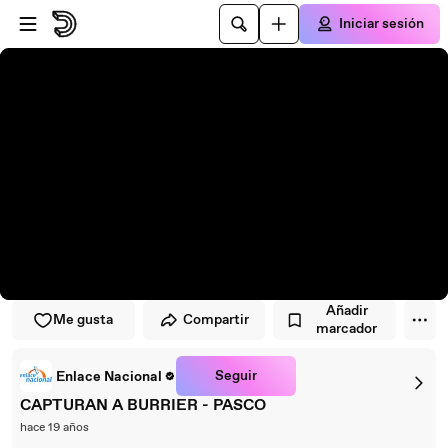
Saltar al reproductor
Saltar al contenido principal
Iniciar sesión
Añadir
Me gusta
Compartir
marcador
Seguir
Enlace Nacional
CAPTURAN A BURRIER - PASCO
hace 19 años