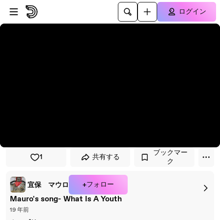
プレイヤーにスキップ
メインコンテンツにスキップ
ログイン
ブックマー
1
共有する
ク
+フォロー
宜保 マウロ
Mauro's song- What Is A Youth
19 年前