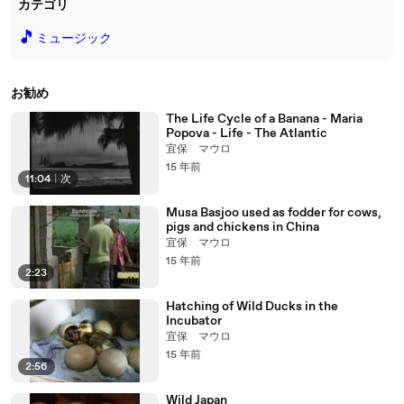
カテゴリ
🎵
ミュージック
お勧め
The Life Cycle of a Banana - Maria
Popova - Life - The Atlantic
宜保 マウロ
15 年前
11:04
|
次
Musa Basjoo used as fodder for cows,
pigs and chickens in China
宜保 マウロ
15 年前
2:23
Hatching of Wild Ducks in the
Incubator
宜保 マウロ
15 年前
2:56
Wild Japan