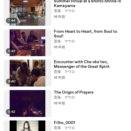
Summer Ritual at a Shinto Shrine in
Kameyama
宜保 マウロ
16 年前
7:44
From Heart to Heart, from Soul to
Soul!
宜保 マウロ
16 年前
5:42
Encounter with Che oke'ten,
Messenger of the Great Spirit
宜保 マウロ
16 年前
8:40
The Origin of Prayers
宜保 マウロ
16 年前
5:42
Filho_0001
宜保 マウロ