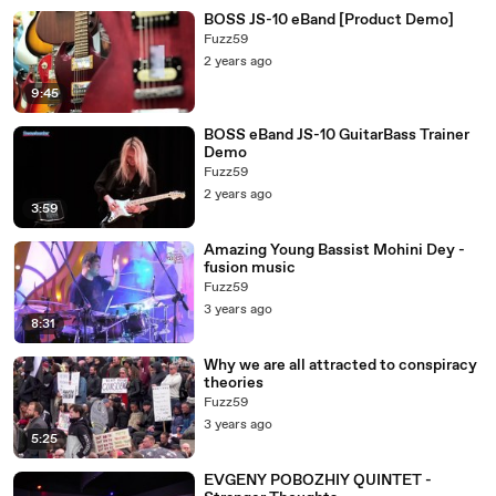
BOSS JS-10 eBand [Product Demo]
Fuzz59
2 years ago
9:45
BOSS eBand JS-10 GuitarBass Trainer
Demo
Fuzz59
2 years ago
3:59
Amazing Young Bassist Mohini Dey -
fusion music
Fuzz59
3 years ago
8:31
Why we are all attracted to conspiracy
theories
Fuzz59
3 years ago
5:25
EVGENY POBOZHIY QUINTET -