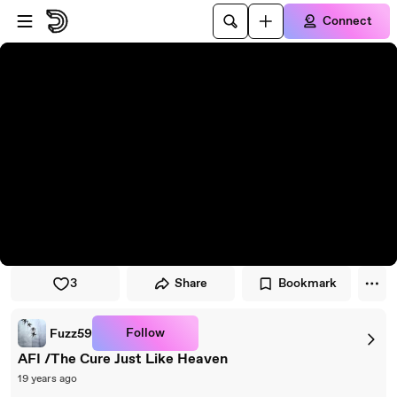
Skip to player
Skip to main content
Connect
3
Share
Bookmark
Follow
Fuzz59
AFI /The Cure Just Like Heaven
19 years ago