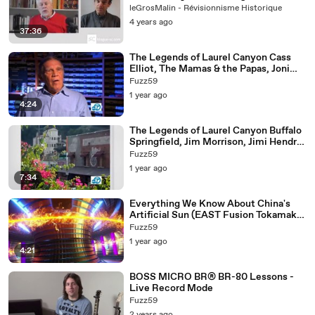
Verbeke
leGrosMalin - Révisionnisme Historique
4 years ago
37:36
The Legends of Laurel Canyon Cass
Elliot, The Mamas & the Papas, Joni
Mitchell EYE ON L.A.
Fuzz59
1 year ago
4:24
The Legends of Laurel Canyon Buffalo
Springfield, Jim Morrison, Jimi Hendrix
EYE ON L.A.
Fuzz59
1 year ago
7:34
Everything We Know About China's
Artificial Sun (EAST Fusion Tokamak
Reactor)
Fuzz59
1 year ago
4:21
BOSS MICRO BR® BR-80 Lessons -
Live Record Mode
Fuzz59