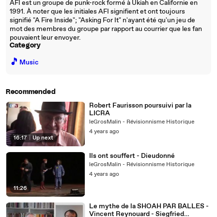
AFI est un groupe de punk-rock formé à Ukiah en Californie en
1991. À noter que les initiales AFI signifient et ont toujours
signifié "A Fire Inside"; "Asking For It" n'ayant été qu'un jeu de
mot des membres du groupe par rapport au courrier que les fan
pouvaient leur envoyer.
Category
🎵
Music
Recommended
Robert Faurisson poursuivi par la
LICRA
leGrosMalin - Révisionnisme Historique
4 years ago
16:17
|
Up next
Ils ont souffert - Dieudonné
leGrosMalin - Révisionnisme Historique
4 years ago
11:26
Le mythe de la SHOAH PAR BALLES -
Vincent Reynouard - Siegfried