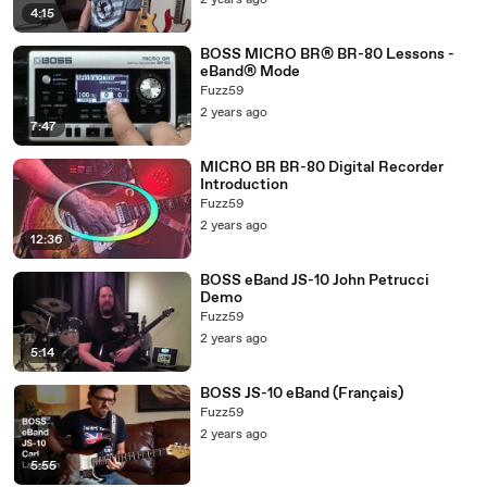
2 years ago
4:15
BOSS MICRO BR® BR-80 Lessons -
eBand® Mode
Fuzz59
2 years ago
7:47
MICRO BR BR-80 Digital Recorder
Introduction
Fuzz59
2 years ago
12:36
BOSS eBand JS-10 John Petrucci
Demo
Fuzz59
2 years ago
5:14
BOSS JS-10 eBand (Français)
Fuzz59
2 years ago
5:55