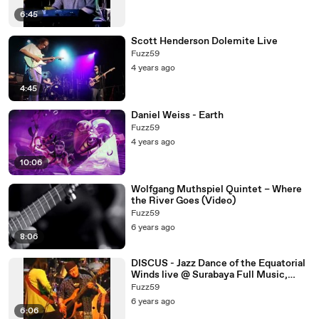
6:45
Scott Henderson Dolemite Live
Fuzz59
4 years ago
4:45
Daniel Weiss - Earth
Fuzz59
4 years ago
10:06
Wolfgang Muthspiel Quintet – Where
the River Goes (Video)
Fuzz59
6 years ago
8:06
DISCUS - Jazz Dance of the Equatorial
Winds live @ Surabaya Full Music,
Surabaya, Indonesia 2006
Fuzz59
6 years ago
6:06