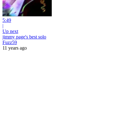
5:49
|
Up next
jimmy page's best solo
Fuzz59
11 years ago