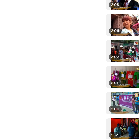
2:08
2:06
2:02
2:01
2:00
1:52