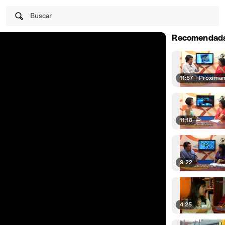
Buscar
Recomendad
11:57
|
Próxima
11:18
9:22
4:25