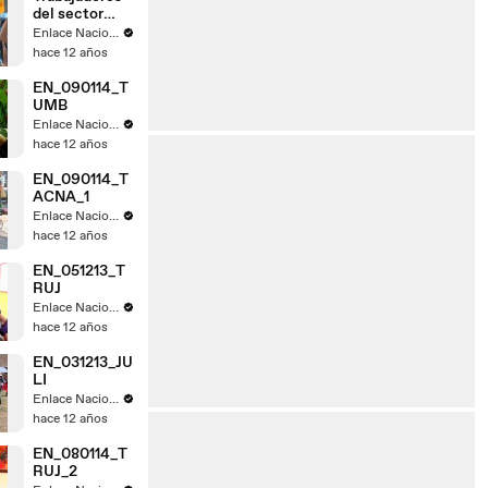
del sector
judicial de
Enlace Nacional
Tacna acatan
hace 12 años
paro
EN_090114_T
UMB
Enlace Nacional
hace 12 años
EN_090114_T
ACNA_1
Enlace Nacional
hace 12 años
EN_051213_T
RUJ
Enlace Nacional
hace 12 años
EN_031213_JU
LI
Enlace Nacional
hace 12 años
EN_080114_T
RUJ_2