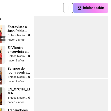
Iniciar sesión
a
Entrevista a
Juan Pablo
Saaverda
Enlace Nacional
mente
FEDEPAZ
hace 12 años
El Vientre
entrevista a
Mayella
Enlace Nacional
Lloclla
hace 12 años
Balance de
lucha contra
el
Enlace Nacional
narcotrafico
hace 12 años
EN_070114_LI
MA
Enlace Nacional
hace 12 años
Trabajadores