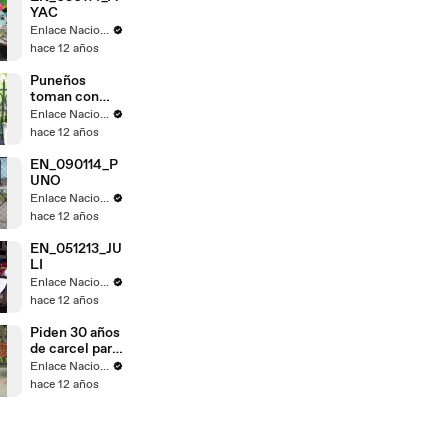
YAC
Enlace Nacional
hace 12 años
Puneños
toman con
calma fallo de
Enlace Nacional
La Haya
hace 12 años
EN_090114_P
UNO
Enlace Nacional
hace 12 años
EN_051213_JU
LI
Enlace Nacional
hace 12 años
Piden 30 años
de carcel para
Gregorio
Enlace Nacional
Santos
hace 12 años