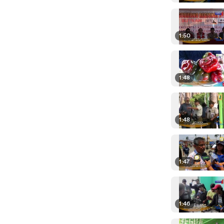
1:50
1:48
1:48
1:47
1:46