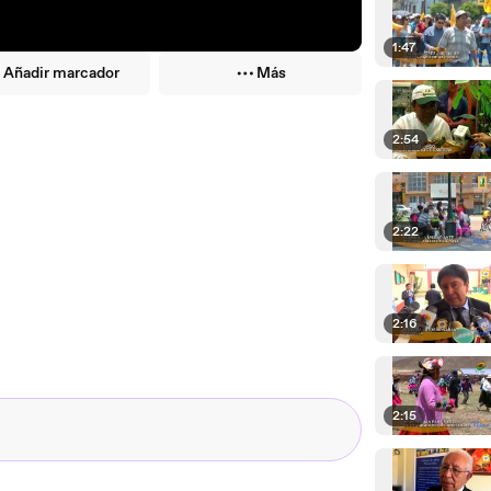
1:47
Añadir marcador
Más
2:54
2:22
2:16
2:15