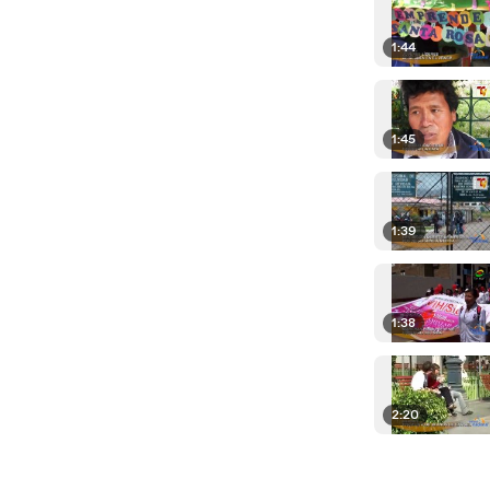
1:44
1:45
1:39
1:38
2:20