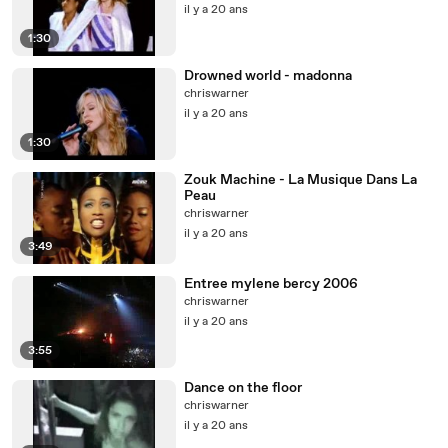
il y a 20 ans
1:30
Drowned world - madonna
chriswarner
il y a 20 ans
1:30
Zouk Machine - La Musique Dans La
Peau
chriswarner
il y a 20 ans
3:49
Entree mylene bercy 2006
chriswarner
il y a 20 ans
3:55
Dance on the floor
chriswarner
il y a 20 ans