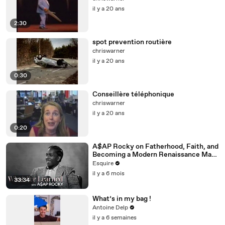
il y a 20 ans
2:30
spot prevention routière
chriswarner
il y a 20 ans
0:30
Conseillère téléphonique
chriswarner
il y a 20 ans
0:20
A$AP Rocky on Fatherhood, Faith, and
Becoming a Modern Renaissance Man |
What I’ve Learned | Esquire
Esquire
il y a 6 mois
33:34
What’s in my bag !
Antoine Delp
il y a 6 semaines