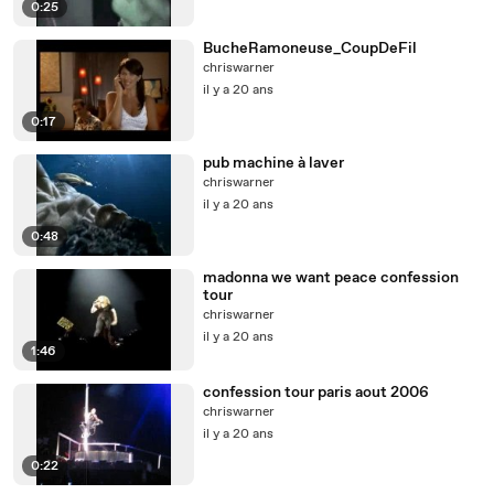
0:25
BucheRamoneuse_CoupDeFil
chriswarner
il y a 20 ans
0:17
pub machine à laver
chriswarner
il y a 20 ans
0:48
madonna we want peace confession
tour
chriswarner
il y a 20 ans
1:46
confession tour paris aout 2006
chriswarner
il y a 20 ans
0:22