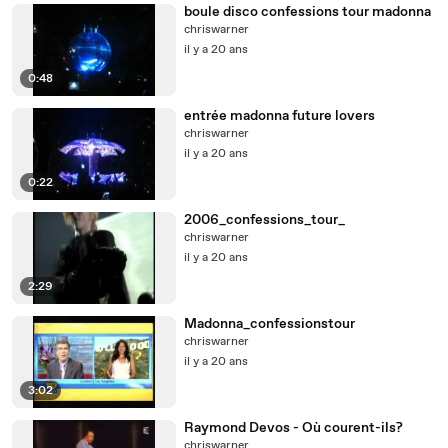
boule disco confessions tour madonna
chriswarner
il y a 20 ans
0:48
entrée madonna future lovers
chriswarner
il y a 20 ans
0:22
2006_confessions_tour_
chriswarner
il y a 20 ans
2:29
Madonna_confessionstour
chriswarner
il y a 20 ans
3:02
Raymond Devos - Où courent-ils?
chriswarner