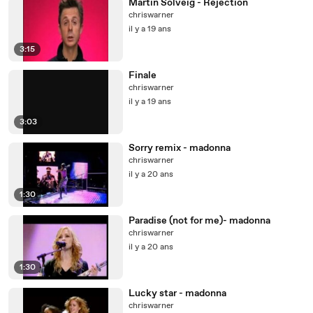
Martin Solveig - Rejection
chriswarner
il y a 19 ans
3:15
Finale
chriswarner
il y a 19 ans
3:03
Sorry remix - madonna
chriswarner
il y a 20 ans
1:30
Paradise (not for me)- madonna
chriswarner
il y a 20 ans
1:30
Lucky star - madonna
chriswarner