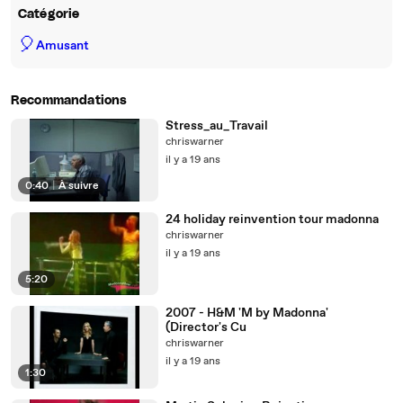
Catégorie
🎈
Amusant
Recommandations
Stress_au_Travail
chriswarner
il y a 19 ans
0:40
|
À suivre
24 holiday reinvention tour madonna
chriswarner
il y a 19 ans
5:20
2007 - H&M 'M by Madonna'
(Director's Cu
chriswarner
il y a 19 ans
1:30