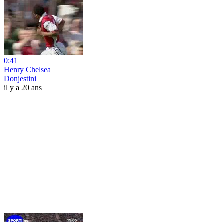
0:41
Henry Chelsea
Donjestini
il y a 20 ans