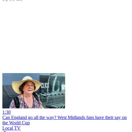
1:30
Can England go all the way? West Midlands fans have their say on
the World Cup
Local TV