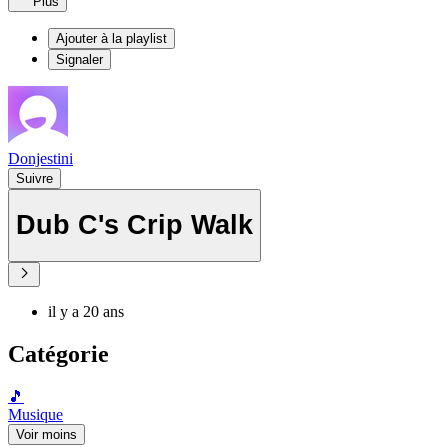
Plus
Ajouter à la playlist
Signaler
Donjestini
Suivre
Dub C's Crip Walk
il y a 20 ans
Catégorie
🎵
Musique
Voir moins