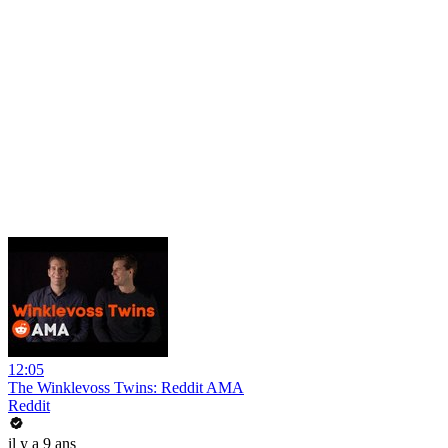
12:05
The Winklevoss Twins: Reddit AMA
Reddit
il y a 9 ans