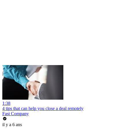
1:38
4 tips that can help you close a deal remotely
Fast Company
il y a 6 ans