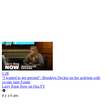
1:28
"I wanted to get arrested": Brooklyn Decker on her activism with
co-star Jane Fonda
Larry King Now on Ora.TV
il y a 6 ans