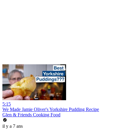
5:15
We Made Jamie Oliver's Yorkshire Pudding Recipe
Glen & Friends Cooking Food
il y a 7 ans