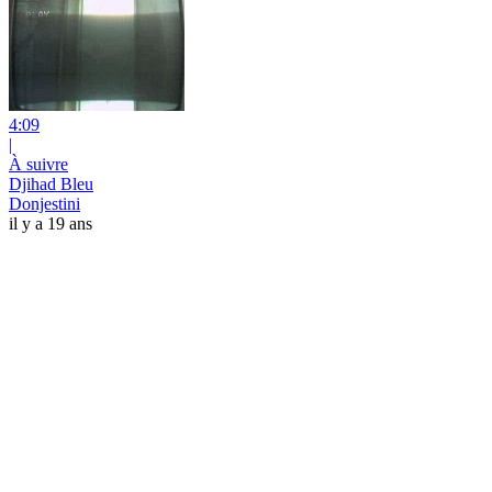
4:09
|
À suivre
Djihad Bleu
Donjestini
il y a 19 ans