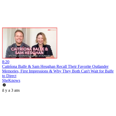
8:20
Caitríona Balfe & Sam Heughan Recall Their Favorite Outlander
Memories, First Impressions & Why They Both Can't Wait for Balfe
to Direct
SheKnows
il y a 3 ans