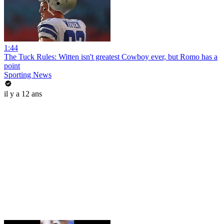
1:44
The Tuck Rules: Witten isn't greatest Cowboy ever, but Romo has a
point
Sporting News
il y a 12 ans