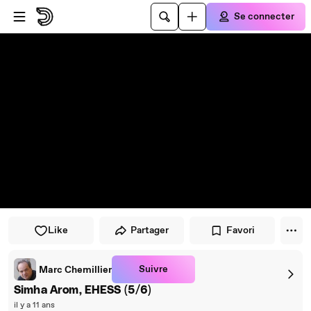
Passer au player
Passer au contenu principal
Se connecter
Like
Partager
Favori
Suivre
Marc Chemillier
Simha Arom, EHESS (5/6)
il y a 11 ans