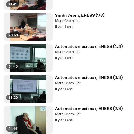
18:41
Simha Arom, EHESS (1/6)
Marc Chemillier
il y a 11 ans
26:53
Automates musicaux, EHESS (4/4)
Marc Chemillier
il y a 11 ans
34:46
Automates musicaux, EHESS (3/4)
Marc Chemillier
il y a 11 ans
33:20
Automates musicaux, EHESS (2/4)
Marc Chemillier
il y a 11 ans
24:14