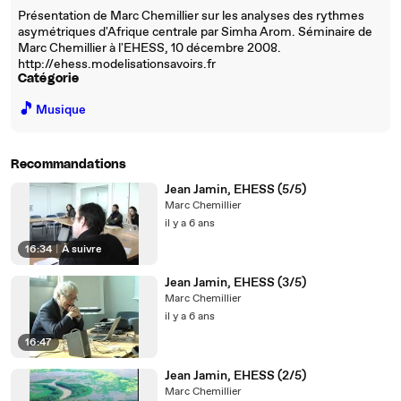
Présentation de Marc Chemillier sur les analyses des rythmes
asymétriques d'Afrique centrale par Simha Arom. Séminaire de
Marc Chemillier à l'EHESS, 10 décembre 2008.
http://ehess.modelisationsavoirs.fr
Catégorie
🎵
Musique
Recommandations
Jean Jamin, EHESS (5/5)
Marc Chemillier
il y a 6 ans
16:34
|
À suivre
Jean Jamin, EHESS (3/5)
Marc Chemillier
il y a 6 ans
16:47
Jean Jamin, EHESS (2/5)
Marc Chemillier