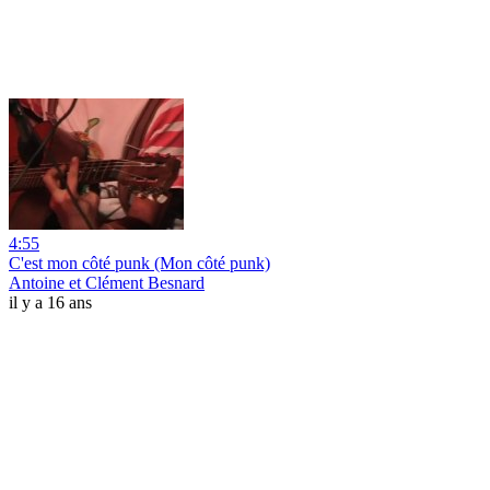
4:55
C'est mon côté punk (Mon côté punk)
Antoine et Clément Besnard
il y a 16 ans