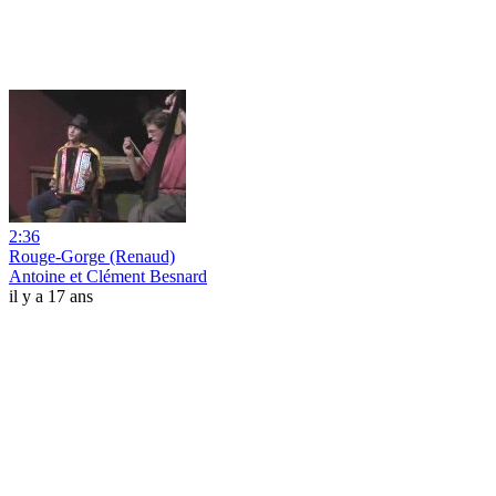
2:36
Rouge-Gorge (Renaud)
Antoine et Clément Besnard
il y a 17 ans