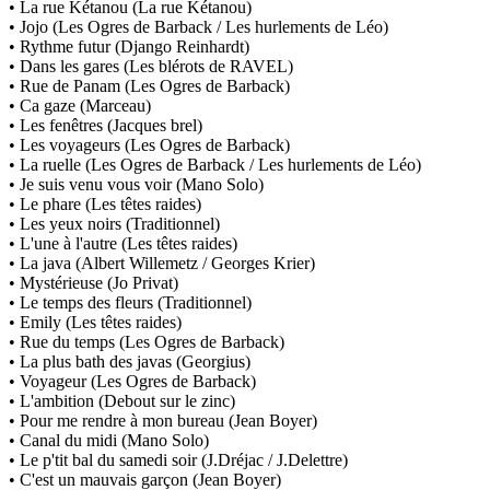
• La rue Kétanou (La rue Kétanou)
• Jojo (Les Ogres de Barback / Les hurlements de Léo)
• Rythme futur (Django Reinhardt)
• Dans les gares (Les blérots de RAVEL)
• Rue de Panam (Les Ogres de Barback)
• Ca gaze (Marceau)
• Les fenêtres (Jacques brel)
• Les voyageurs (Les Ogres de Barback)
• La ruelle (Les Ogres de Barback / Les hurlements de Léo)
• Je suis venu vous voir (Mano Solo)
• Le phare (Les têtes raides)
• Les yeux noirs (Traditionnel)
• L'une à l'autre (Les têtes raides)
• La java (Albert Willemetz / Georges Krier)
• Mystérieuse (Jo Privat)
• Le temps des fleurs (Traditionnel)
• Emily (Les têtes raides)
• Rue du temps (Les Ogres de Barback)
• La plus bath des javas (Georgius)
• Voyageur (Les Ogres de Barback)
• L'ambition (Debout sur le zinc)
• Pour me rendre à mon bureau (Jean Boyer)
• Canal du midi (Mano Solo)
• Le p'tit bal du samedi soir (J.Dréjac / J.Delettre)
• C'est un mauvais garçon (Jean Boyer)