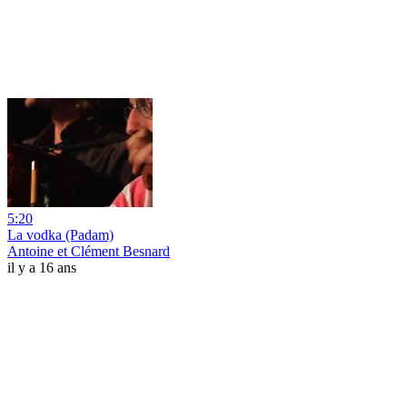
5:20
La vodka (Padam)
Antoine et Clément Besnard
il y a 16 ans