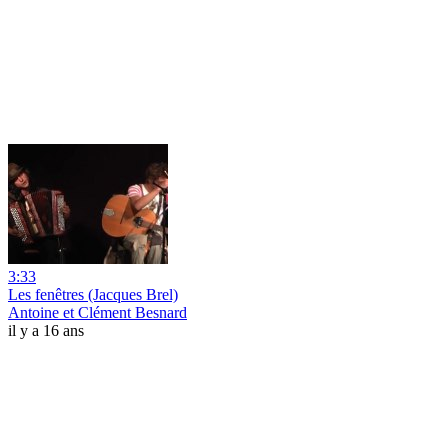
3:33
Les fenêtres (Jacques Brel)
Antoine et Clément Besnard
il y a 16 ans