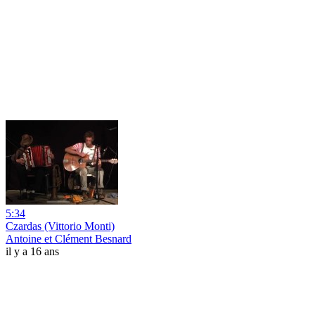
5:34
Czardas (Vittorio Monti)
Antoine et Clément Besnard
il y a 16 ans