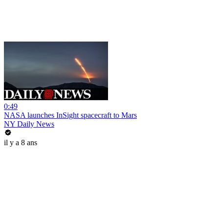
0:49
NASA launches InSight spacecraft to Mars
NY Daily News
il y a 8 ans