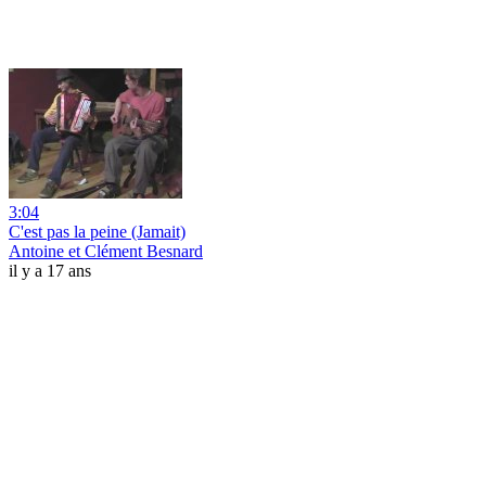
3:04
C'est pas la peine (Jamait)
Antoine et Clément Besnard
il y a 17 ans