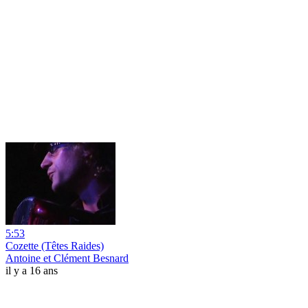
5:53
Cozette (Têtes Raides)
Antoine et Clément Besnard
il y a 16 ans