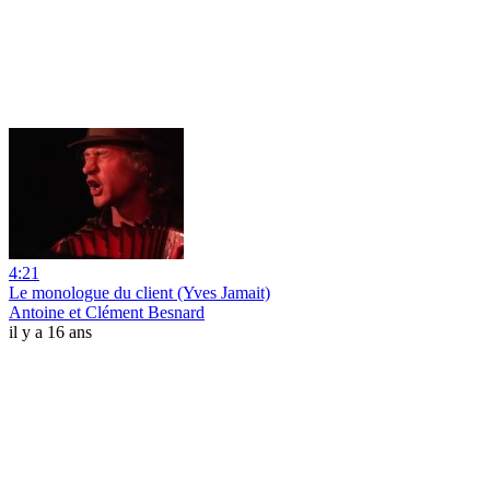
4:21
Le monologue du client (Yves Jamait)
Antoine et Clément Besnard
il y a 16 ans