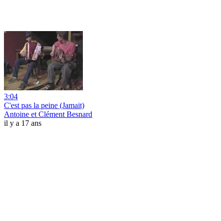
3:04
C'est pas la peine (Jamait)
Antoine et Clément Besnard
il y a 17 ans