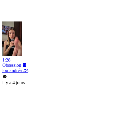
1:28
Obsession 🍫
lou-andréa ౨ৎ
il y a 4 jours