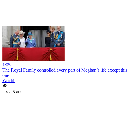
1:05
The Royal Family controlled every part of Meghan’s life except this
one
Wochit
il y a 5 ans