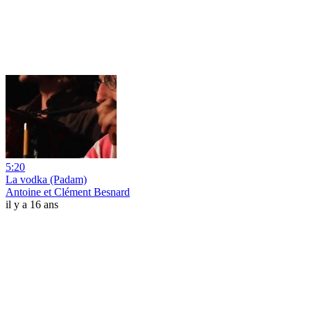
5:20
La vodka (Padam)
Antoine et Clément Besnard
il y a 16 ans