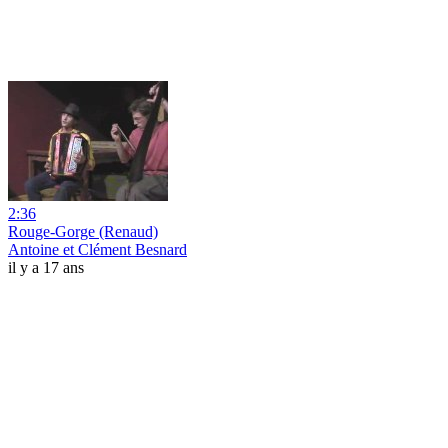
2:36
Rouge-Gorge (Renaud)
Antoine et Clément Besnard
il y a 17 ans