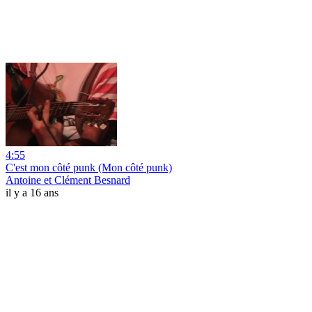
4:55
C'est mon côté punk (Mon côté punk)
Antoine et Clément Besnard
il y a 16 ans