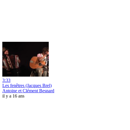
3:33
Les fenêtres (Jacques Brel)
Antoine et Clément Besnard
il y a 16 ans