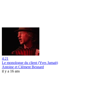
4:21
Le monologue du client (Yves Jamait)
Antoine et Clément Besnard
il y a 16 ans