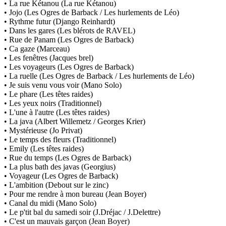
• La rue Kétanou (La rue Kétanou)
• Jojo (Les Ogres de Barback / Les hurlements de Léo)
• Rythme futur (Django Reinhardt)
• Dans les gares (Les blérots de RAVEL)
• Rue de Panam (Les Ogres de Barback)
• Ca gaze (Marceau)
• Les fenêtres (Jacques brel)
• Les voyageurs (Les Ogres de Barback)
• La ruelle (Les Ogres de Barback / Les hurlements de Léo)
• Je suis venu vous voir (Mano Solo)
• Le phare (Les têtes raides)
• Les yeux noirs (Traditionnel)
• L'une à l'autre (Les têtes raides)
• La java (Albert Willemetz / Georges Krier)
• Mystérieuse (Jo Privat)
• Le temps des fleurs (Traditionnel)
• Emily (Les têtes raides)
• Rue du temps (Les Ogres de Barback)
• La plus bath des javas (Georgius)
• Voyageur (Les Ogres de Barback)
• L'ambition (Debout sur le zinc)
• Pour me rendre à mon bureau (Jean Boyer)
• Canal du midi (Mano Solo)
• Le p'tit bal du samedi soir (J.Dréjac / J.Delettre)
• C'est un mauvais garçon (Jean Boyer)