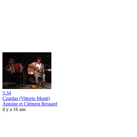
5:34
Czardas (Vittorio Monti)
Antoine et Clément Besnard
il y a 16 ans