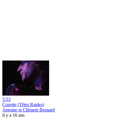
5:53
Cozette (Têtes Raides)
Antoine et Clément Besnard
il y a 16 ans