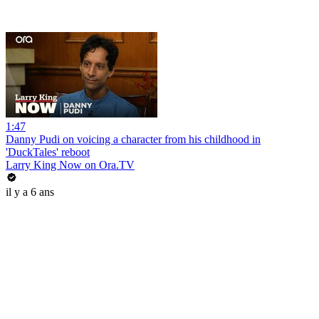
1:47
Danny Pudi on voicing a character from his childhood in
'DuckTales' reboot
Larry King Now on Ora.TV
il y a 6 ans