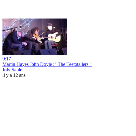
9:17
Martin Hayes John Doyle :" The Teetotallers "
Joly Sable
il y a 12 ans