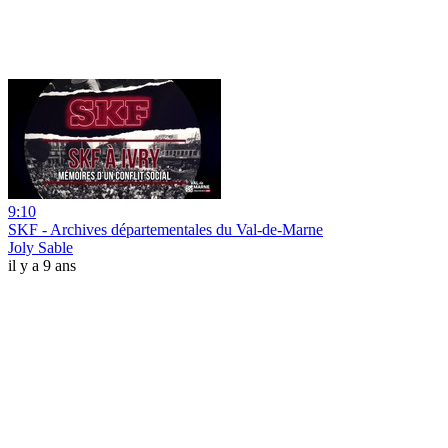
9:10
SKF - Archives départementales du Val-de-Marne
Joly Sable
il y a 9 ans