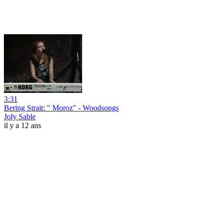
3:31
Bering Strait: " Moroz" - Woodsongs
Joly Sable
il y a 12 ans