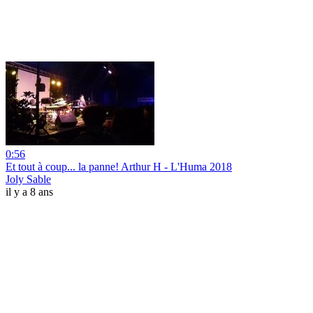
0:56
Et tout à coup... la panne! Arthur H - L'Huma 2018
Joly Sable
il y a 8 ans