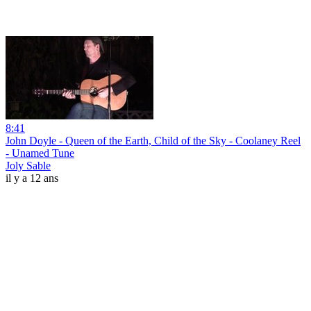
8:41
John Doyle - Queen of the Earth, Child of the Sky - Coolaney Reel
- Unamed Tune
Joly Sable
il y a 12 ans