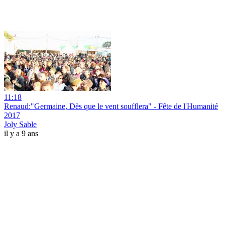
11:18
Renaud:"Germaine, Dès que le vent soufflera" - Fête de l'Humanité
2017
Joly Sable
il y a 9 ans