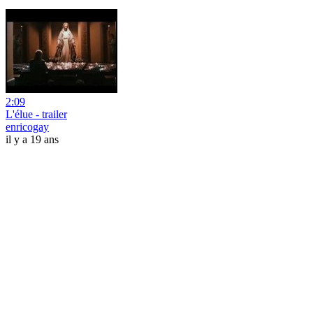
2:09
L'élue - trailer
enricogay
il y a 19 ans