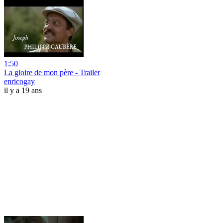
1:50
La gloire de mon père - Trailer
enricogay
il y a 19 ans