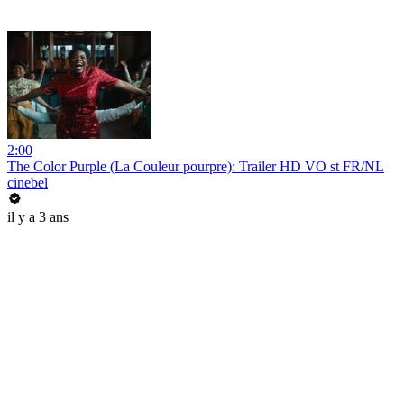
2:00
The Color Purple (La Couleur pourpre): Trailer HD VO st FR/NL
cinebel
il y a 3 ans