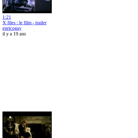
1:21
X files : le film - trailer
enricogay
il y a 19 ans