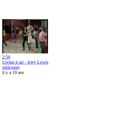
2:50
Living it up - Jerry Lewis
enricogay
il y a 19 ans