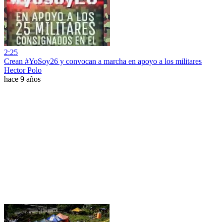
2:25
Crean #YoSoy26 y convocan a marcha en apoyo a los militares
Hector Polo
hace 9 años