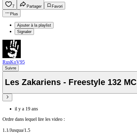
7
Partager
Favori
Plus
Ajouter à la playlist
Signaler
RusKoV95
Suivre
Les Zakariens - Freestyle 132 M
il y a 19 ans
Ordre dans lequel lire les video :
1.1/Jusqua/1.5