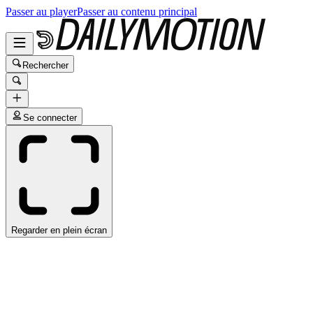
Passer au player
Passer au contenu principal
Rechercher
Se connecter
Regarder en plein écran