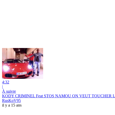
4:32
|
À suivre
KODY CRIMINEL Feat STOS NAMOU ON VEUT TOUCHER L
RusKoV95
il y a 15 ans