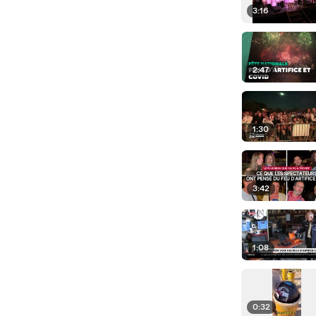
3:16
2:47
1:30
3:42
1:08
0:32