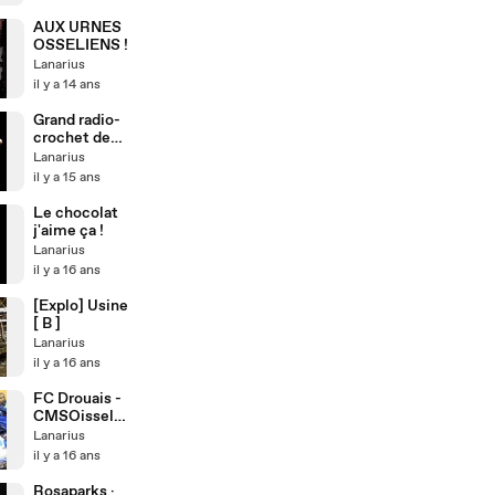
géante
AUX URNES
OSSELIENS !
Lanarius
il y a 14 ans
Grand radio-
crochet de
Oissel, avec
Lanarius
l'Orchestre du
il y a 15 ans
Grand Turc
Le chocolat
j'aime ça !
Lanarius
il y a 16 ans
[Explo] Usine
[ B ]
Lanarius
il y a 16 ans
FC Drouais -
CMSOissel
Football : les
Lanarius
coulisses de
il y a 16 ans
l'exploit
Rosaparks ·