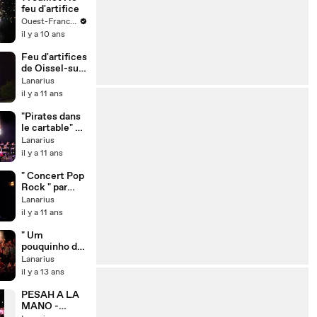
feu d'artifice
Ouest-France.fr
il y a 10 ans
Feu d'artifices
de Oissel-sur-
Seine (76) : le
Lanarius
final du
il y a 11 ans
spectacle
2013.
"Pirates dans
le cartable" de
Muriel et
Lanarius
Olivier
il y a 11 ans
Vonderscher
(Extraits du
" Concert Pop
30/05/2015)
Rock " par
l'école de
Lanarius
musique et de
il y a 11 ans
danse de
Oissel (76)
" Um
pouquinho do
Brasil " par
Lanarius
l'école de
il y a 13 ans
musique et de
danse de
PESAH A LA
Oissel (76)
MANO -