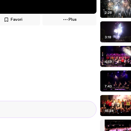
2:26
Favori
Plus
3:18
4:59
7:43
16:24