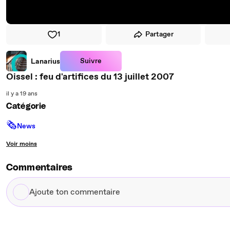
1
Partager
Suivre
Lanarius
Oissel : feu d'artifices du 13 juillet 2007
il y a 19 ans
Catégorie
🗞
News
Voir moins
Commentaires
Ajoute
ton
commentaire