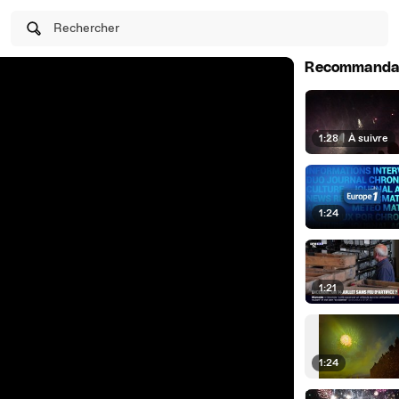
Rechercher
Recommanda
1:28
|
À suivre
1:24
1:21
1:24