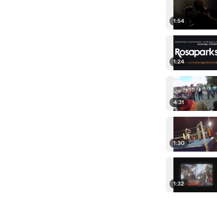
1:54
1:24
4:31
1:30
1:32