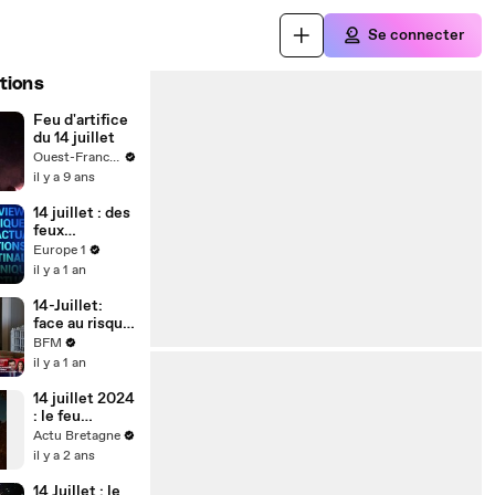
Se connecter
tions
Feu d'artifice
du 14 juillet
Ouest-France.fr
il y a 9 ans
14 juillet : des
feux
d'artifices
Europe 1
annulés face
il y a 1 an
aux risques
d'incendies
14-Juillet:
face au risque
d’incendie,
BFM
certaines
il y a 1 an
communes ne
connaîtront
14 juillet 2024
pas de feu
: le feu
d’artifice
d'artifice de
Actu Bretagne
Fougères
il y a 2 ans
14 Juillet : le