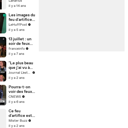
Chorales 7-11
Lanarius
ans et adultes
il y a 14 ans
- Bal Folk /
Juin 2012
Les images du
feu d'artifice
du 14-Juillet à
LeHuffPost
Paris, sous
il y a 5 ans
pass sanitaire
13 juillet : un
soir de feux
d'artifice et
franceinfo
de fêtes
il y a 7 ans
populaires
"Le plus beau
que j'ai vu à
Troyes" : le
Journal L'est-éclair
feu d'artifice
il y a 2 ans
2024 très
apprécié par
Pourra-t-on
les
voir des feux
spectateurs
d'artifice le 14
CNEWS
juillet
il y a 6 ans
prochain ?
Ce feu
d'artifice est
juste dingue...
Mister Buzz
explosion
il y a 2 ans