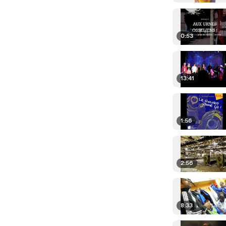
0:53
13:41
1:56
2:56
8:33