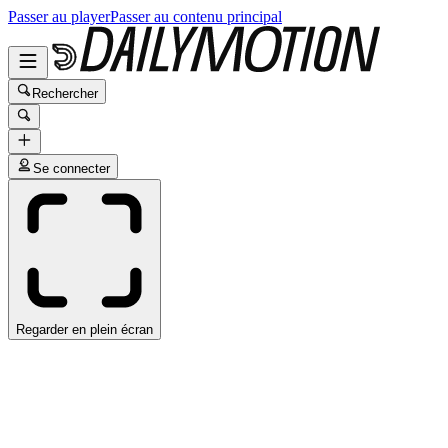
Passer au player
Passer au contenu principal
Rechercher
Se connecter
Regarder en plein écran