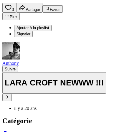
3
Partager
Favori
Plus
Ajouter à la playlist
Signaler
Anthony
Suivre
LARA CROFT NEWWW !!!
il y a 20 ans
Catégorie