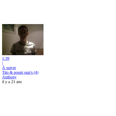
1:39
|
À suivre
Tito & poupi oup's (4)
Anthony
il y a 21 ans