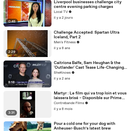
Liverpool businesses challenge city
centre evening parking charges
Local TV
il y a 2 jours
0:45
Challenge Accepted: Spartan Ultra
Iceland, Part 2
Men's Fitness
il y a 8 ans
2:29
Caitríona Balfe, Sam Heughan & the
'Outlander' Cast Tease Life-Changing
Moments for Season 7 Part 2
SheKnows
il y a 2 ans
8:18
Martyr : Le film qui va trop loin et vous
laissera brisé – Disponible sur Prime
Video
Contrebande Films
il y a 8 mois
3:31
Pour a cold one for your dog with
Anheuser-Busch’s latest brew