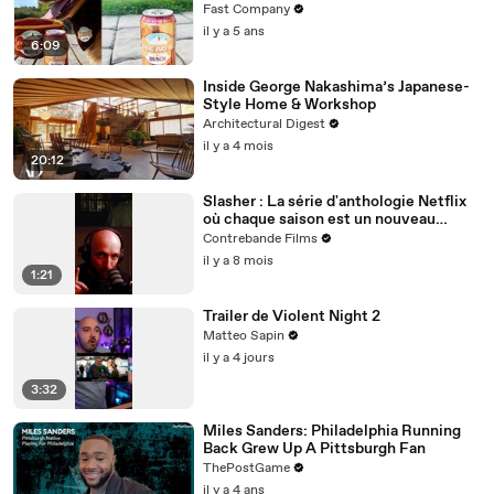
Fast Company
il y a 5 ans
6:09
Inside George Nakashima’s Japanese-
Style Home & Workshop
Architectural Digest
il y a 4 mois
20:12
Slasher : La série d'anthologie Netflix
où chaque saison est un nouveau
massacre intelligent et jouissif
Contrebande Films
il y a 8 mois
1:21
Trailer de Violent Night 2
Matteo Sapin
il y a 4 jours
3:32
Miles Sanders: Philadelphia Running
Back Grew Up A Pittsburgh Fan
ThePostGame
il y a 4 ans