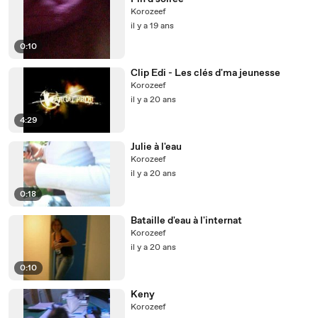
Korozeef
il y a 19 ans
0:10
Clip Edi - Les clés d'ma jeunesse
Korozeef
il y a 20 ans
4:29
Julie à l'eau
Korozeef
il y a 20 ans
0:18
Bataille d'eau à l'internat
Korozeef
il y a 20 ans
0:10
Keny
Korozeef