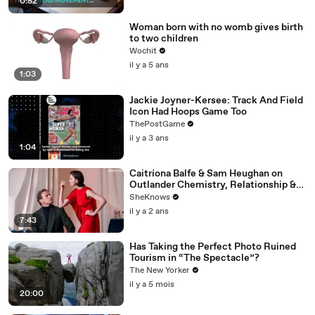
0:52
Woman born with no womb gives birth
to two children
Wochit
il y a 5 ans
1:03
Jackie Joyner-Kersee: Track And Field
Icon Had Hoops Game Too
ThePostGame
il y a 3 ans
1:04
Caitríona Balfe & Sam Heughan on
Outlander Chemistry, Relationship &
First Impressions
SheKnows
il y a 2 ans
7:43
Has Taking the Perfect Photo Ruined
Tourism in “The Spectacle”?
The New Yorker
il y a 5 mois
20:00