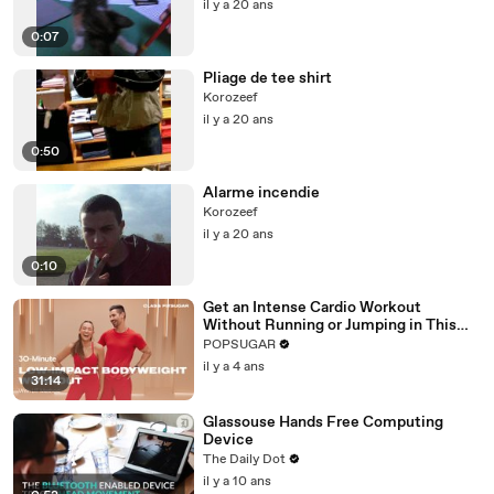
il y a 20 ans
0:07
Pliage de tee shirt
Korozeef
il y a 20 ans
0:50
Alarme incendie
Korozeef
il y a 20 ans
0:10
Get an Intense Cardio Workout
Without Running or Jumping in This
30-Minute Routine
POPSUGAR
il y a 4 ans
31:14
Glassouse Hands Free Computing
Device
The Daily Dot
il y a 10 ans