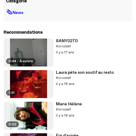
Catégorie
🗞
News
Recommandations
SANY0270
Korozeef
il y a 17 ans
0:44
|
À suivre
Laura pète son soutif au resto
Korozeef
il y a 18 ans
1:31
Marie Hélène
Korozeef
il y a 18 ans
0:02
Fin d'soirée