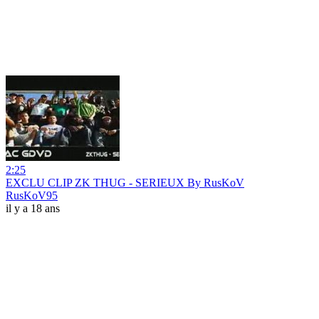
2:25
EXCLU CLIP ZK THUG - SERIEUX By RusKoV
RusKoV95
il y a 18 ans