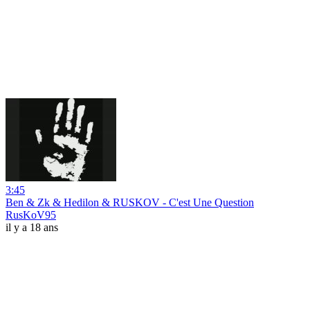
3:45
Ben & Zk & Hedilon & RUSKOV - C'est Une Question
RusKoV95
il y a 18 ans