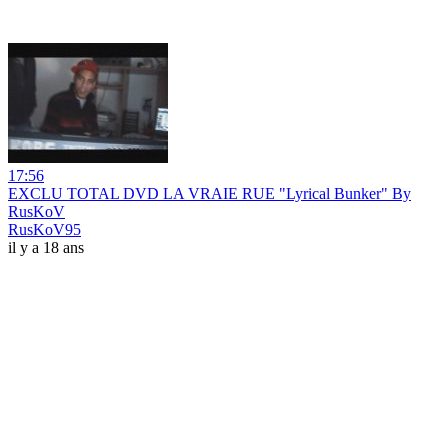
17:56
EXCLU TOTAL DVD LA VRAIE RUE "Lyrical Bunker" By
RusKoV
RusKoV95
il y a 18 ans