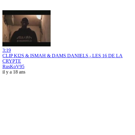
3:19
CLIP KI2S & ISMAH & DAMS DANIELS - LES 16 DE LA
CRYPTE
RusKoV95
il y a 18 ans