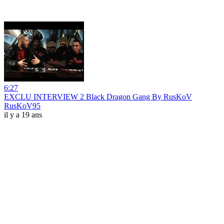
6:27
EXCLU INTERVIEW 2 Black Dragon Gang By RusKoV
RusKoV95
il y a 19 ans