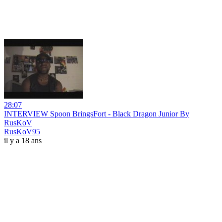
28:07
INTERVIEW Spoon BringsFort - Black Dragon Junior By
RusKoV
RusKoV95
il y a 18 ans