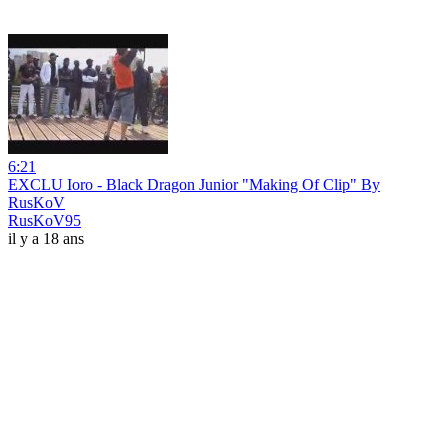
6:21
EXCLU Ioro - Black Dragon Junior "Making Of Clip" By
RusKoV
RusKoV95
il y a 18 ans