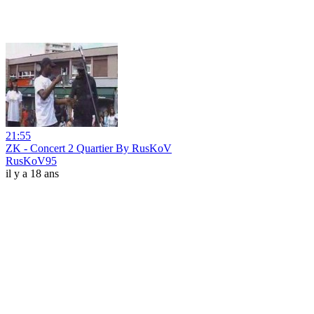
21:55
ZK - Concert 2 Quartier By RusKoV
RusKoV95
il y a 18 ans