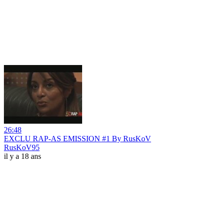
26:48
EXCLU RAP-AS EMISSION #1 By RusKoV
RusKoV95
il y a 18 ans