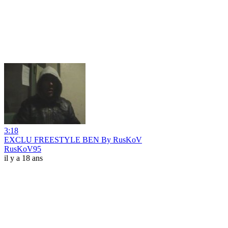
3:18
EXCLU FREESTYLE BEN By RusKoV
RusKoV95
il y a 18 ans