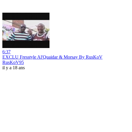
6:37
EXCLU Fresstyle Al'Quaidar & Morsay By RusKoV
RusKoV95
il y a 18 ans