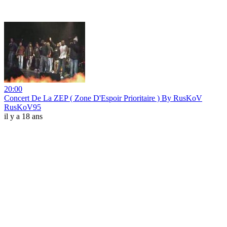
20:00
Concert De La ZEP ( Zone D'Espoir Prioritaire ) By RusKoV
RusKoV95
il y a 18 ans