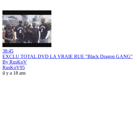
38:45
EXCLU TOTAL DVD LA VRAIE RUE "Black Dragon GANG"
By RusKoV
RusKoV95
il y a 18 ans