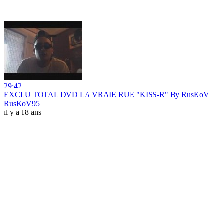
29:42
EXCLU TOTAL DVD LA VRAIE RUE "KISS-R" By RusKoV
RusKoV95
il y a 18 ans