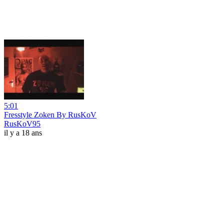
5:01
Fresstyle Zoken By RusKoV
RusKoV95
il y a 18 ans