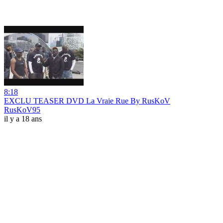
8:18
EXCLU TEASER DVD La Vraie Rue By RusKoV
RusKoV95
il y a 18 ans