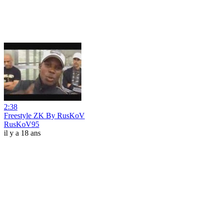
2:38
Freestyle ZK By RusKoV
RusKoV95
il y a 18 ans