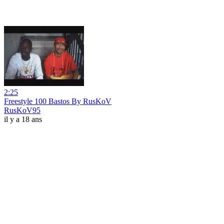
2:25
Freestyle 100 Bastos By RusKoV
RusKoV95
il y a 18 ans