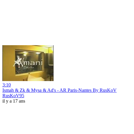
3:10
Ismah & Zk & Mysa & Ad's - AR Paris-Nantes By RusKoV
RusKoV95
il y a 17 ans