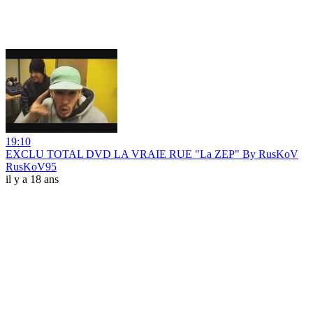
19:10
EXCLU TOTAL DVD LA VRAIE RUE "La ZEP" By RusKoV
RusKoV95
il y a 18 ans