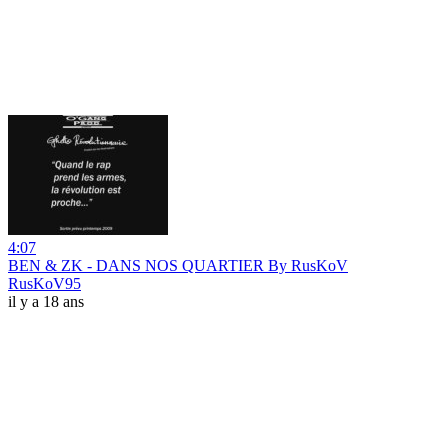
4:07
BEN & ZK - DANS NOS QUARTIER By RusKoV
RusKoV95
il y a 18 ans