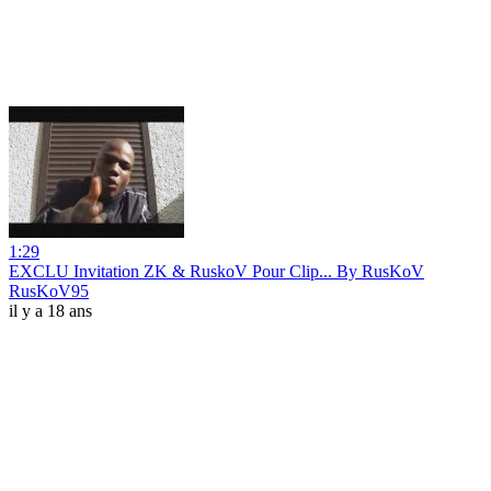
1:29
EXCLU Invitation ZK & RuskoV Pour Clip... By RusKoV
RusKoV95
il y a 18 ans