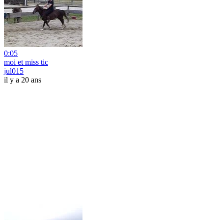
0:05
moi et miss tic
jul015
il y a 20 ans