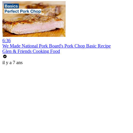
6:36
We Made National Pork Board's Pork Chop Basic Recipe
Glen & Friends Cooking Food
il y a 7 ans