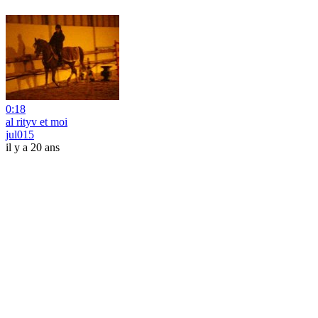
0:18
al rityv et moi
jul015
il y a 20 ans