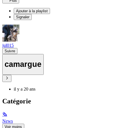
Plus
Ajouter à la playlist
Signaler
jul015
Suivre
camargue
il y a 20 ans
Catégorie
🗞
News
Voir moins