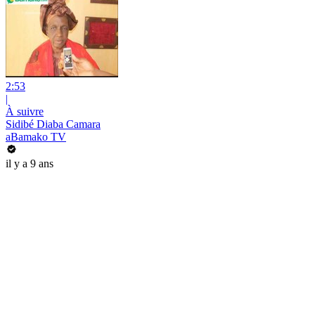
2:53
|
À suivre
Sidibé Diaba Camara
aBamako TV
il y a 9 ans