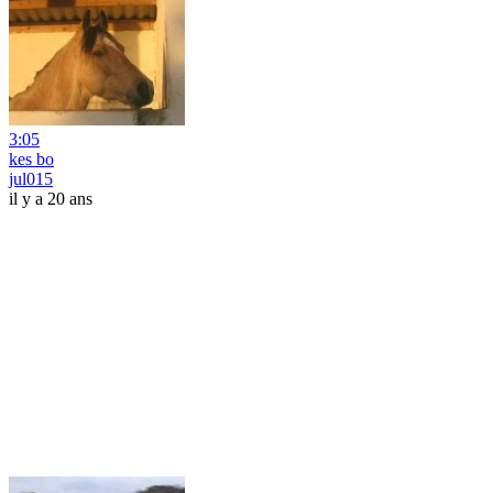
3:05
kes bo
jul015
il y a 20 ans