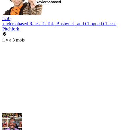
5:50
xaviersobased Rates TikTok, Bushwick, and Chopped Cheese
Pitchfork
il y a 3 mois