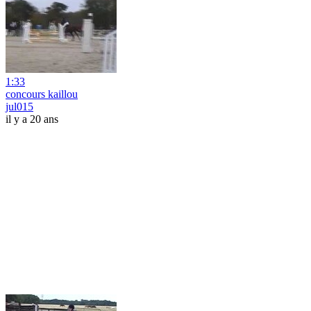
1:33
concours kaillou
jul015
il y a 20 ans