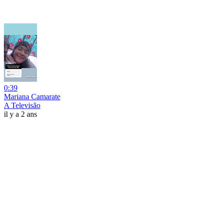
0:39
Mariana Camarate
A Televisão
il y a 2 ans