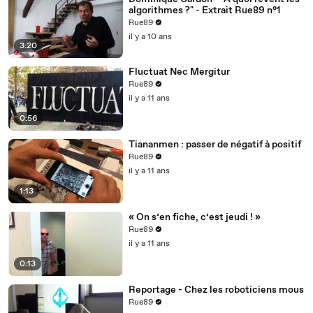
algorithmes ?" - Extrait Rue89 n°1
Rue89
il y a 10 ans
3:20
Fluctuat Nec Mergitur
Rue89
il y a 11 ans
0:56
Tiananmen : passer de négatif à positif
Rue89
il y a 11 ans
1:13
« On s’en fiche, c’est jeudi ! »
Rue89
il y a 11 ans
0:13
Reportage - Chez les roboticiens mous
Rue89