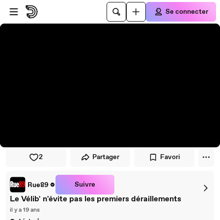
Passer au player
Passer au contenu principal
Se connecter
2
Partager
Favori
Suivre
Rue89
Le Vélib' n'évite pas les premiers déraillements
il y a 19 ans