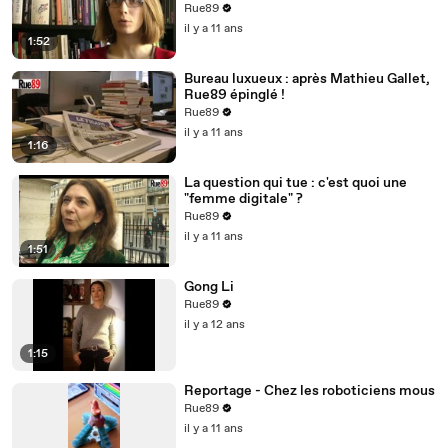
(Mars 2015, Premier Parallèle)
Rue89
il y a 11 ans
1:52
Bureau luxueux : après Mathieu Gallet,
Rue89 épinglé !
Rue89
il y a 11 ans
1:16
La question qui tue : c'est quoi une
"femme digitale" ?
Rue89
il y a 11 ans
1:51
Gong Li
Rue89
il y a 12 ans
1:15
Reportage - Chez les roboticiens mous
Rue89
il y a 11 ans