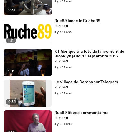
il y a 11 ans
0:31
Rue89 lance la Ruche89
Rue89
il y a 11 ans
1:11
KT Gorique à la fête de lancement de
Brooklyn jeudi 17 septembre 2015
Rue89
il y a 11 ans
1:01
Le village de Demba sur Telegram
Rue89
il y a 11 ans
0:36
Rue89 lit vos commentaires
Rue89
il y a 11 ans