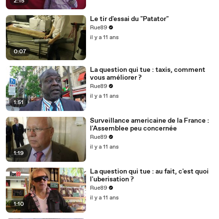
2:15
Le tir d'essai du "Patator"
Rue89
il y a 11 ans
0:07
La question qui tue : taxis, comment
vous améliorer ?
Rue89
il y a 11 ans
1:51
Surveillance americaine de la France :
l'Assemblee peu concernée
Rue89
il y a 11 ans
1:19
La question qui tue : au fait, c'est quoi
l'uberisation ?
Rue89
il y a 11 ans
1:10