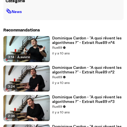
Catégorie
🗞
News
Recommandations
Dominique Cardon - "A quoi rêvent les
algorithmes ?" - Extrait Rue89 n°4
Rue89
il y a 10 ans
3:14
|
À suivre
Dominique Cardon - "A quoi rêvent les
algorithmes ?" - Extrait Rue89 n°2
Rue89
il y a 10 ans
3:24
Dominique Cardon - "A quoi rêvent les
algorithmes ?" - Extrait Rue89 n°3
Rue89
il y a 10 ans
2:36
Dominique Cardon - "A quoi rêvent les