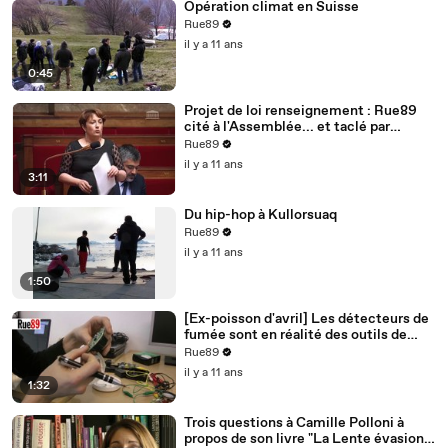
Opération climat en Suisse
Rue89
il y a 11 ans
0:45
Projet de loi renseignement : Rue89
cité à l'Assemblée... et taclé par
Bernard Cazeneuve
Rue89
il y a 11 ans
3:11
Du hip-hop à Kullorsuaq
Rue89
il y a 11 ans
1:50
[Ex-poisson d'avril] Les détecteurs de
fumée sont en réalité des outils de
surveillance
Rue89
il y a 11 ans
1:32
Trois questions à Camille Polloni à
propos de son livre "La Lente évasion"