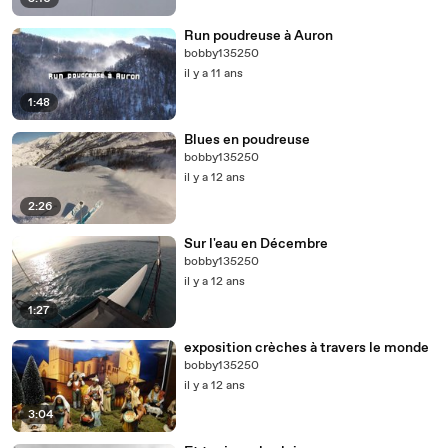
Run poudreuse à Auron
bobby135250
il y a 11 ans
1:48
Blues en poudreuse
bobby135250
il y a 12 ans
2:26
Sur l'eau en Décembre
bobby135250
il y a 12 ans
1:27
exposition crèches à travers le monde
bobby135250
il y a 12 ans
3:04