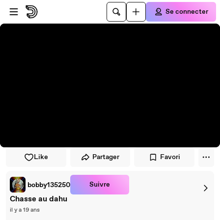
Passer au player
Passer au contenu principal
Se connecter
Like
Partager
Favori
Suivre
bobby135250
Chasse au dahu
il y a 19 ans