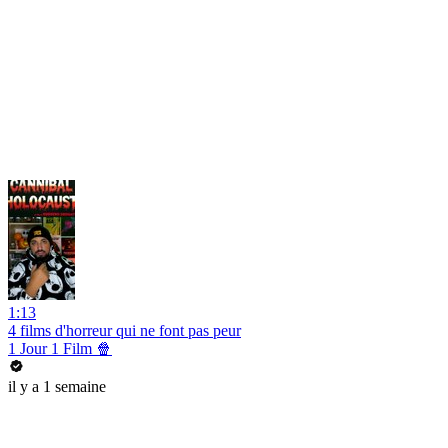
1:13
4 films d'horreur qui ne font pas peur
1 Jour 1 Film 🍿
il y a 1 semaine