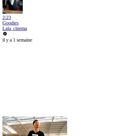
2:23
Goodies
Lala_cinema
il y a 1 semaine