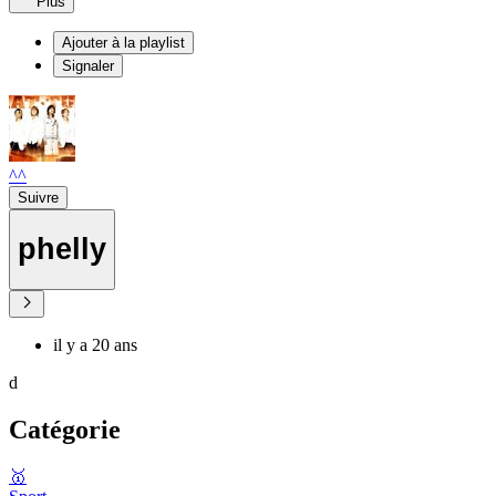
Plus
Ajouter à la playlist
Signaler
^^
Suivre
phelly
il y a 20 ans
d
Catégorie
🥇