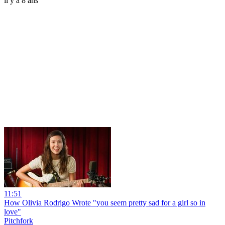
il y a 8 ans
11:51
How Olivia Rodrigo Wrote "you seem pretty sad for a girl so in
love"
Pitchfork