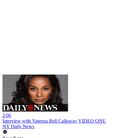
2:06
Interview with Vanessa Bell Calloway VIDEO ONE
NY Daily News