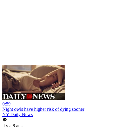
0:59
Night owls have higher risk of dying sooner
NY Daily News
il y a 8 ans