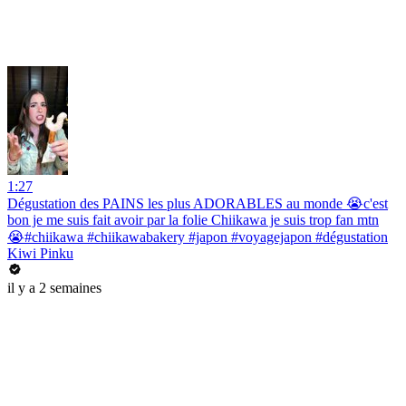
1:27
Dégustation des PAINS les plus ADORABLES au monde 😭c'est
bon je me suis fait avoir par la folie Chiikawa je suis trop fan mtn
😭#chiikawa #chiikawabakery #japon #voyagejapon #dégustation
Kiwi Pinku
il y a 2 semaines