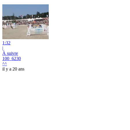
1:32
|
À suivre
100_6230
^^
il y a 20 ans