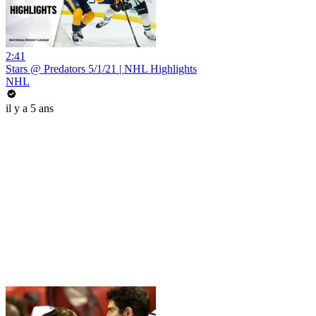
2:41
Stars @ Predators 5/1/21 | NHL Highlights
NHL
il y a 5 ans