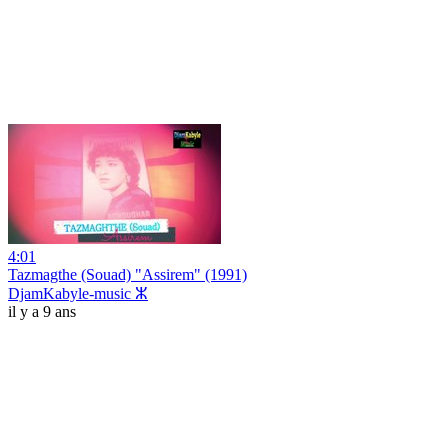
4:01
Tazmagthe (Souad) "Assirem" (1991)
DjamKabyle-music ⵣ
il y a 9 ans