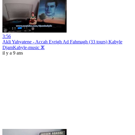
3:56
Akli Yahyatene - Accah Evrigh Ad Fahmagh (33 tours) Kabyle
DjamKabyle-music ⵣ
il y a 9 ans