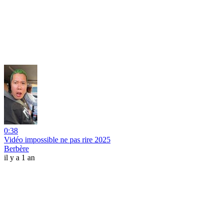
0:38
Vidéo impossible ne pas rire 2025
Berbère
il y a 1 an