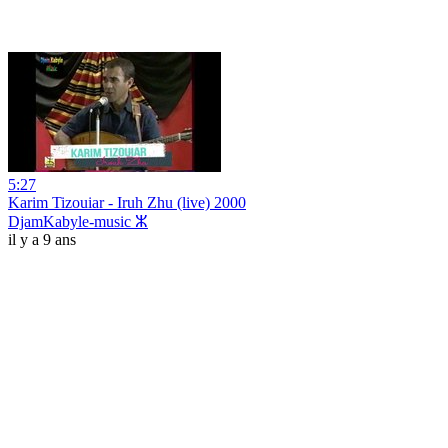
5:27
Karim Tizouiar - Iruh Zhu (live) 2000
DjamKabyle-music ⵣ
il y a 9 ans