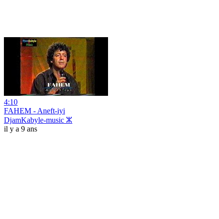
4:10
FAHEM - Aneft-iyi
DjamKabyle-music ⵣ
il y a 9 ans