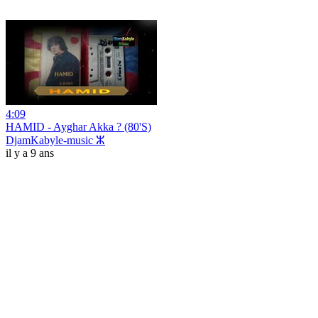
4:09
HAMID - Ayghar Akka ? (80'S)
DjamKabyle-music ⵣ
il y a 9 ans