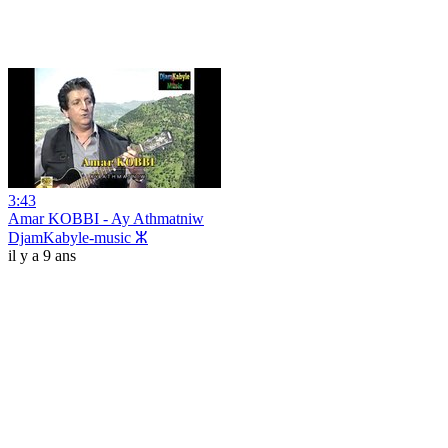
3:43
Amar KOBBI - Ay Athmatniw
DjamKabyle-music ⵣ
il y a 9 ans