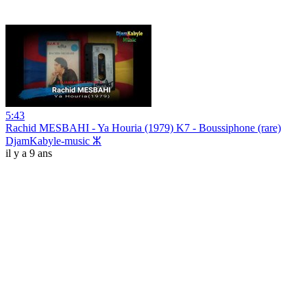
5:43
Rachid MESBAHI - Ya Houria (1979) K7 - Boussiphone (rare)
DjamKabyle-music ⵣ
il y a 9 ans