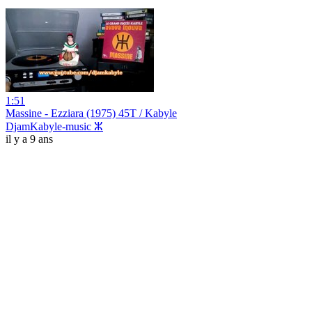
1:51
Massine - Ezziara (1975) 45T / Kabyle
DjamKabyle-music ⵣ
il y a 9 ans