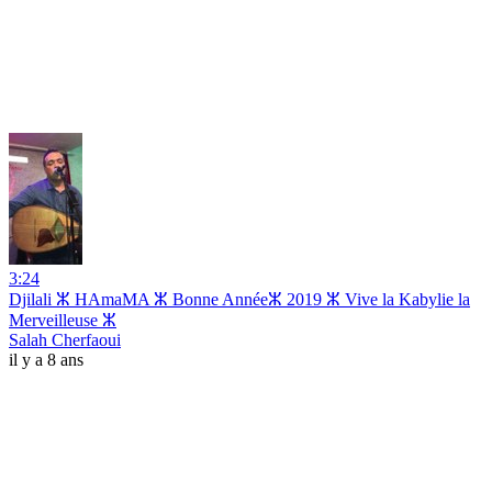
3:24
Djilali ⵣ HAmaMA ⵣ Bonne Annéeⵣ 2019 ⵣ Vive la Kabylie la
Merveilleuse ⵣ
Salah Cherfaoui
il y a 8 ans