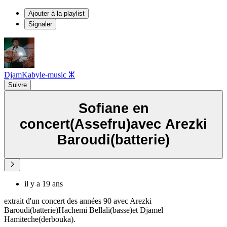
Ajouter à la playlist
Signaler
DjamKabyle-music ⵣ
Suivre
Sofiane en
concert(Assefru)avec Arezki
Baroudi(batterie)
il y a 19 ans
extrait d'un concert des années 90 avec Arezki
Baroudi(batterie)Hachemi Bellali(basse)et Djamel
Hamiteche(derbouka).