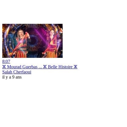
8:07
ⵣ Mourad Guerbas ... ⵣ Belle Histoire ⵣ
Salah Cherfaoui
il y a 9 ans