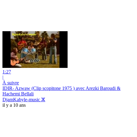
1:27
|
À suivre
IDIR- Azwaw (Clip scopitone 1975 ) avec Arezki Baroudi &
Hachemi Bellali
DjamKabyle-music ⵣ
il y a 10 ans