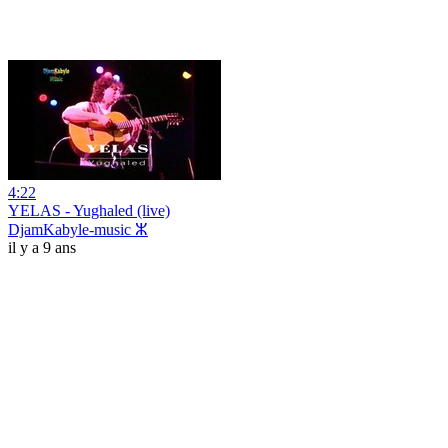
4:22
YELAS - Yughaled (live)
DjamKabyle-music ⵣ
il y a 9 ans