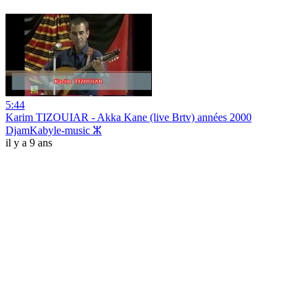
5:44
Karim TIZOUIAR - Akka Kane (live Brtv) années 2000
DjamKabyle-music ⵣ
il y a 9 ans