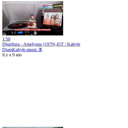
1:50
Djurdjura - Amelyune (1979) 45T / Kabyle
DjamKabyle-music ⵣ
il y a 9 ans