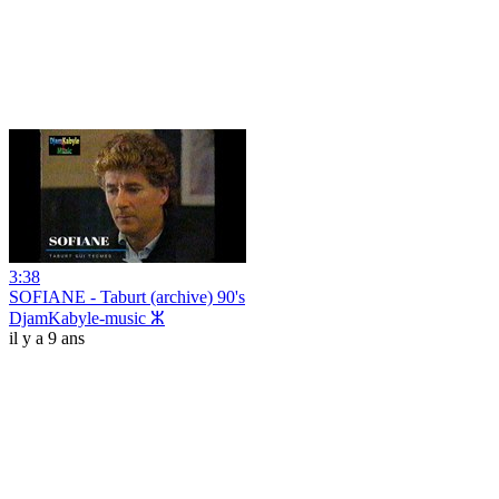
3:38
SOFIANE - Taburt (archive) 90's
DjamKabyle-music ⵣ
il y a 9 ans