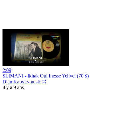
2:09
SLIMANI - Ikhak Oul Inesse Yehvel (70'S)
DjamKabyle-music ⵣ
il y a 9 ans