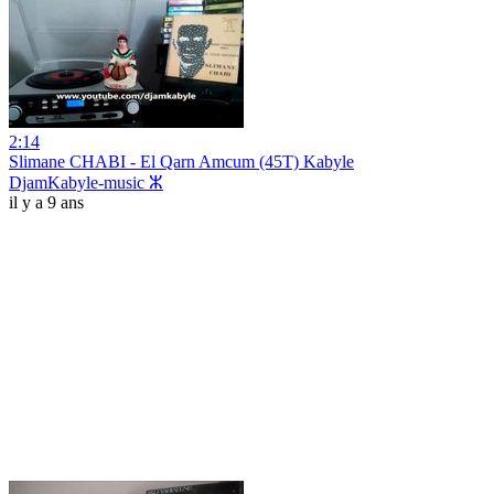
2:14
Slimane CHABI - El Qarn Amcum (45T) Kabyle
DjamKabyle-music ⵣ
il y a 9 ans