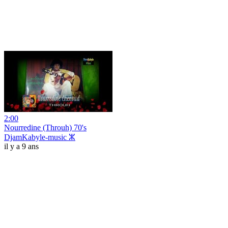
2:00
Nourredine (Throuh) 70's
DjamKabyle-music ⵣ
il y a 9 ans