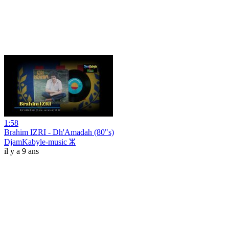
1:58
Brahim IZRI - Dh'Amadah (80"s)
DjamKabyle-music ⵣ
il y a 9 ans