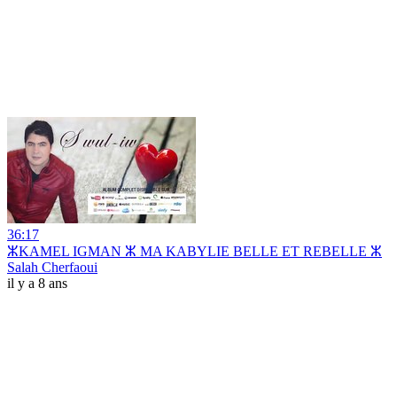
36:17
ⵣKAMEL IGMAN ⵣ MA KABYLIE BELLE ET REBELLE ⵣ
Salah Cherfaoui
il y a 8 ans