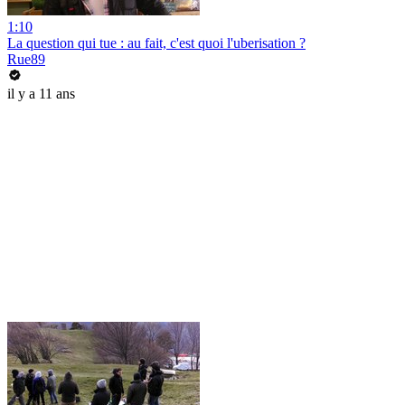
1:10
La question qui tue : au fait, c'est quoi l'uberisation ?
Rue89
il y a 11 ans