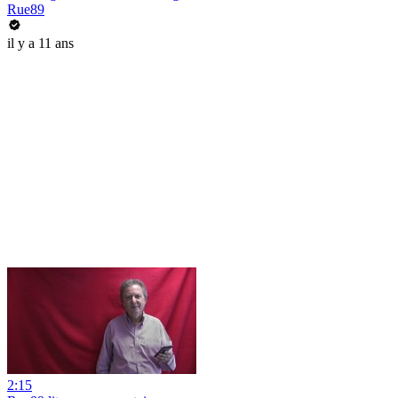
Rue89
il y a 11 ans
2:15