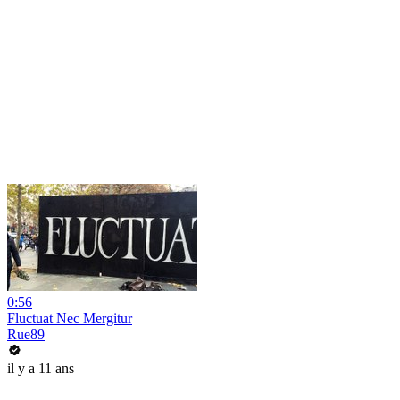
0:56
Fluctuat Nec Mergitur
Rue89
il y a 11 ans