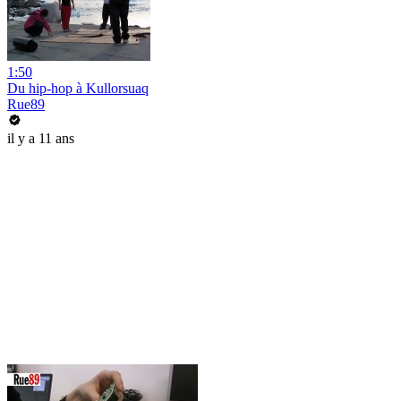
1:50
Du hip-hop à Kullorsuaq
Rue89
il y a 11 ans