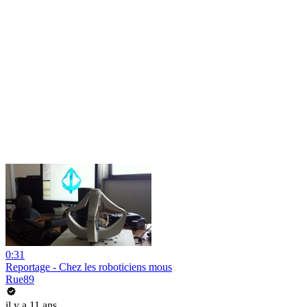
0:31
Reportage - Chez les roboticiens mous
Rue89
il y a 11 ans