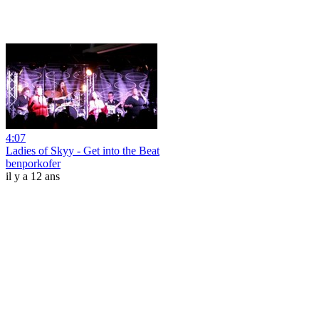
4:07
Ladies of Skyy - Get into the Beat
benporkofer
il y a 12 ans