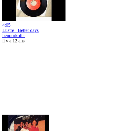
4:05
Lustre - Better days
benporkofer
il y a 12 ans