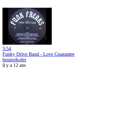
5:54
Funky Drive Band - Love Guarantee
benporkofer
il y a 12 ans