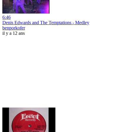
6:46
Denis Edwards and The Temptations - Medley
benporkofer
il y a 12 ans