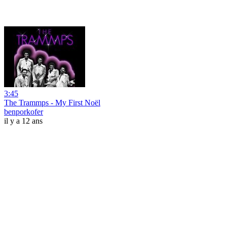
3:45
The Trammps - My First Noël
benporkofer
il y a 12 ans