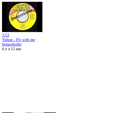
3:53
Yohon - Fly with me
benporkofer
il y a 12 ans