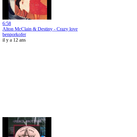
6:58
Alton McClain & Destiny - Crazy love
benporkofer
il y a 12 ans