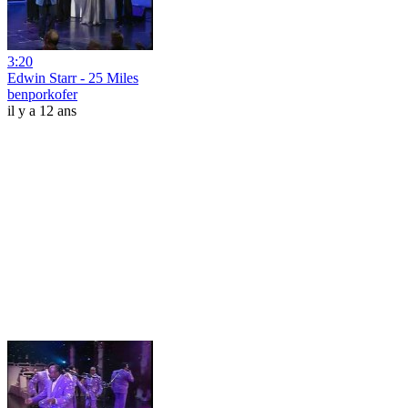
3:20
Edwin Starr - 25 Miles
benporkofer
il y a 12 ans