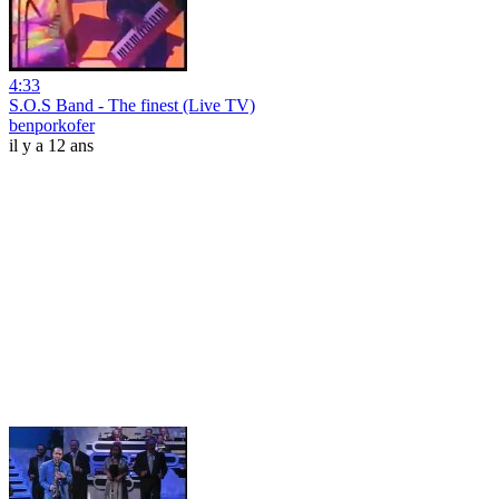
4:33
S.O.S Band - The finest (Live TV)
benporkofer
il y a 12 ans