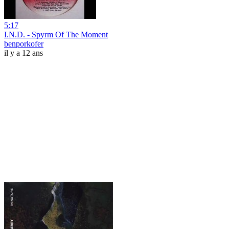
5:17
I.N.D. - Spyrm Of The Moment
benporkofer
il y a 12 ans