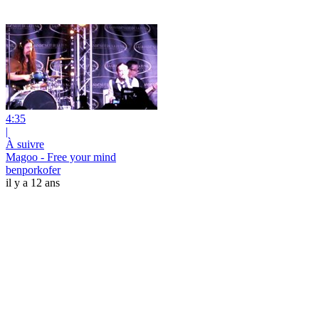
4:35
|
À suivre
Magoo - Free your mind
benporkofer
il y a 12 ans