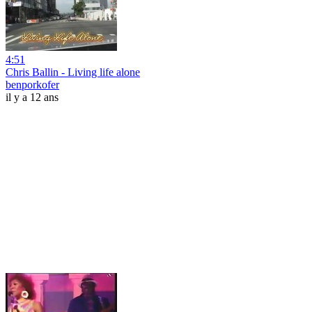
4:51
Chris Ballin - Living life alone
benporkofer
il y a 12 ans