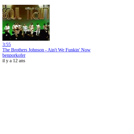
3:55
The Brothers Johnson - Ain't We Funkin' Now
benporkofer
il y a 12 ans