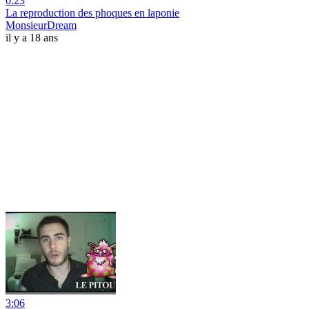
0:23
La reproduction des phoques en laponie
MonsieurDream
il y a 18 ans
3:06