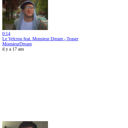
0:14
Le Velcrou feat. Monsieur Dream - Teaser
MonsieurDream
il y a 17 ans