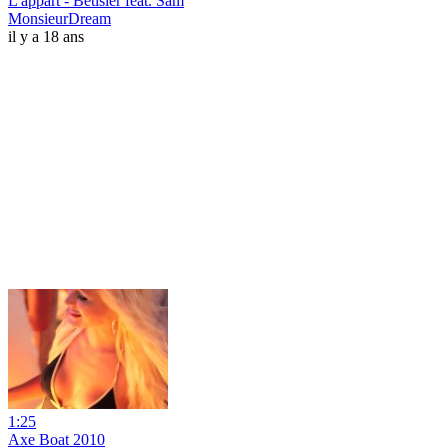
L'appart - Bétisier feat. Sam
MonsieurDream
il y a 18 ans
1:25
Axe Boat 2010