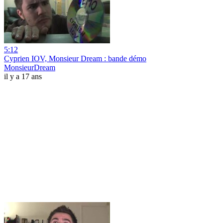
5:12
Cyprien IOV, Monsieur Dream : bande démo
MonsieurDream
il y a 17 ans