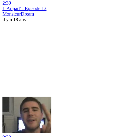
2:30
L'Appart' - Episode 13
MonsieurDream
il y a 18 ans