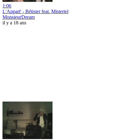
1:06
L'Appart' - Bétisier feat. Mistertel
MonsieurDream
il y a 18 ans