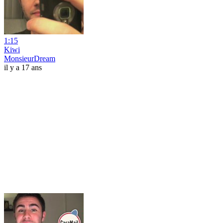
1:15
Kiwi
MonsieurDream
il y a 17 ans