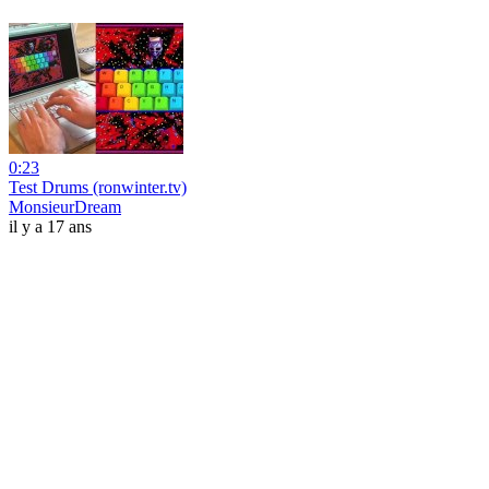
0:23
Test Drums (ronwinter.tv)
MonsieurDream
il y a 17 ans