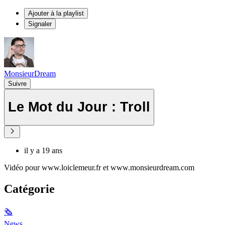
Ajouter à la playlist
Signaler
MonsieurDream
Suivre
Le Mot du Jour : Troll
il y a 19 ans
Vidéo pour www.loiclemeur.fr et www.monsieurdream.com
Catégorie
🗞
News