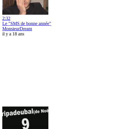
2:32
Le "SMS de bonne année"
MonsieurDream
il y a 18 ans