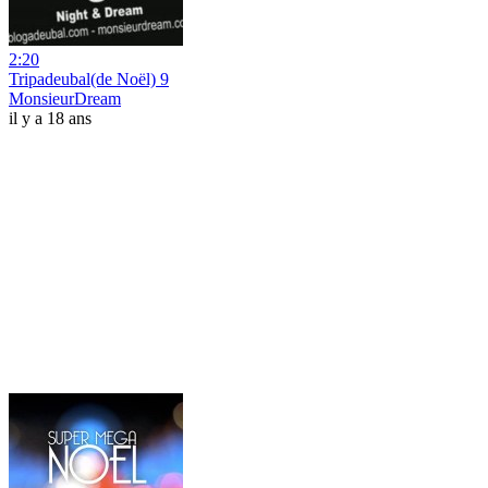
2:20
Tripadeubal(de Noël) 9
MonsieurDream
il y a 18 ans