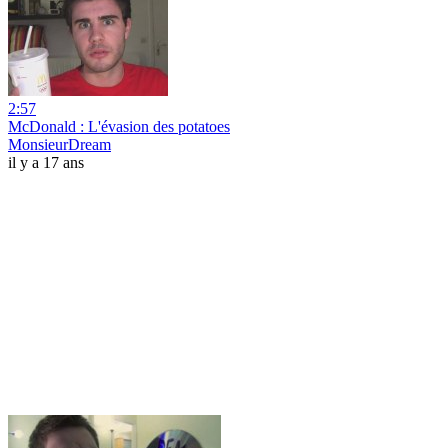
2:57
McDonald : L'évasion des potatoes
MonsieurDream
il y a 17 ans