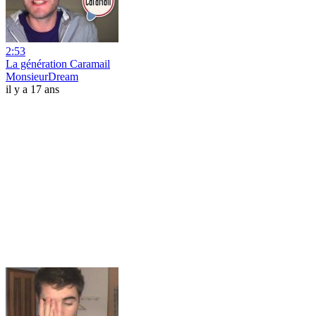
2:53
La génération Caramail
MonsieurDream
il y a 17 ans