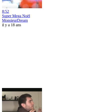
8:52
Super Mega Noël
MonsieurDream
il y a 18 ans