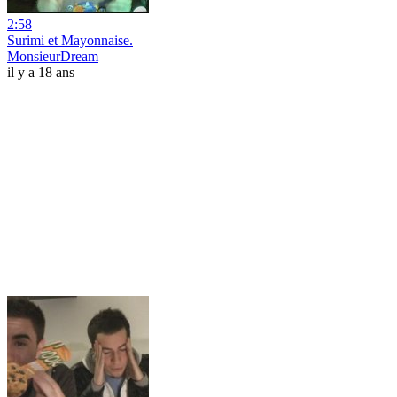
2:58
Surimi et Mayonnaise.
MonsieurDream
il y a 18 ans